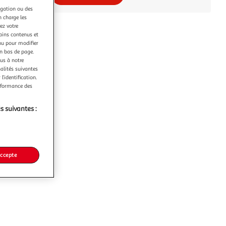
igation ou des
n charge les
ez votre
tains contenus et
nu pour modifier
en bas de page.
ous à notre
nalités suivantes
l’identification.
erformance des
s suivantes :
accepte