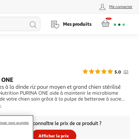
Me connecter
Lancer
Mes produits
la
recherche
5.0
(1)
 ONE
s à la dinde riz pour moyen et grand chien stérilisé
Nutrition PURINA ONE aide à maintenir le microbiome
 de votre chien sain grâce à la pulpe de betterave à sucre
ans les recettes.Avoir un microbiome intestinal équilibré
+
ant pour soutenir la bonne santé digestive, les défenses
 et le bien-être général
Vous voulez connaître le prix de ce produit ?
inuer sans accepter
Afficher le prix