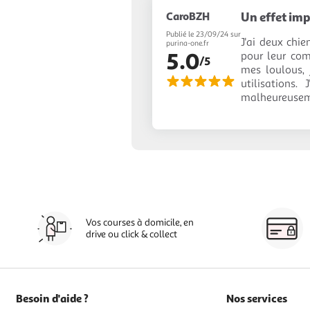
CaroBZH
Un effet imp
Publié le 23/09/24 sur
J'ai deux chie
purina-one.fr
5.0
pour leur comp
/5
mes loulous, 
utilisations.
malheureuseme
Vos courses à domicile, en
drive ou click & collect
Besoin d'aide ?
Nos services