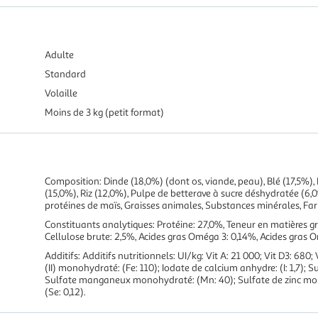
Adulte
Standard
Volaille
Moins de 3 kg (petit format)
Composition: Dinde (18,0%) (dont os, viande, peau), Blé (17,5%),
(15,0%), Riz (12,0%), Pulpe de betterave à sucre déshydratée (6,0
protéines de maïs, Graisses animales, Substances minérales, Fari
Constituants analytiques: Protéine: 27,0%, Teneur en matières gr
Cellulose brute: 2,5%, Acides gras Oméga 3: 0,14%, Acides gras 
Additifs: Additifs nutritionnels: UI/kg: Vit A: 21 000; Vit D3: 680;
(II) monohydraté: (Fe: 110); Iodate de calcium anhydre: (I: 1,7); Su
Sulfate manganeux monohydraté: (Mn: 40); Sulfate de zinc mon
(Se: 0,12).