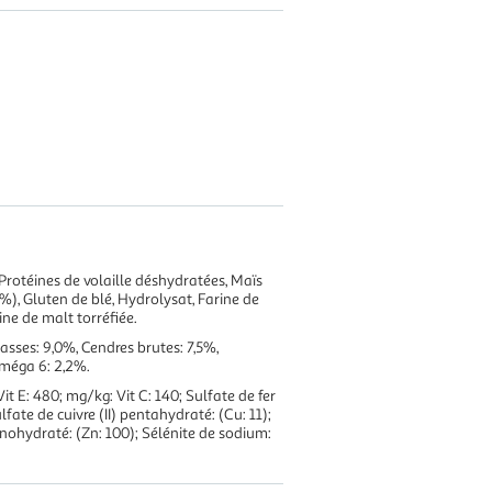
 Protéines de volaille déshydratées, Maïs
%), Gluten de blé, Hydrolysat, Farine de
ne de malt torréfiée.
asses: 9,0%, Cendres brutes: 7,5%,
Oméga 6: 2,2%.
 Vit E: 480; mg/kg: Vit C: 140; Sulfate de fer
lfate de cuivre (II) pentahydraté: (Cu: 11);
ohydraté: (Zn: 100); Sélénite de sodium: