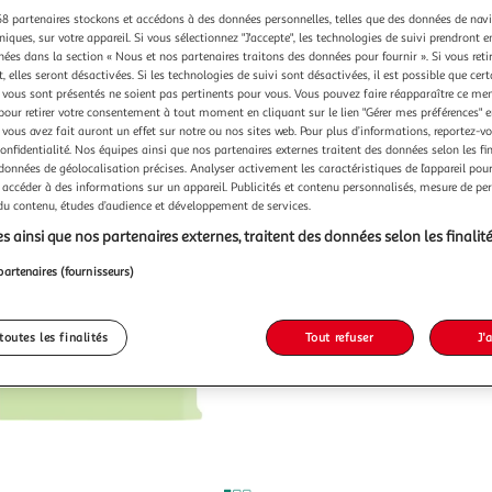
8 partenaires stockons et accédons à des données personnelles, telles que des données de nav
niques, sur votre appareil. Si vous sélectionnez "J'accepte", les technologies de suivi prendront e
chées dans la section « Nous et nos partenaires traitons des données pour fournir ». Si vous retir
 elles seront désactivées. Si les technologies de suivi sont désactivées, il est possible que cer
vous sont présentés ne soient pas pertinents pour vous. Vous pouvez faire réapparaître ce me
pour retirer votre consentement à tout moment en cliquant sur le lien "Gérer mes préférences" 
 vous avez fait auront un effet sur notre ou nos sites web. Pour plus d’informations, reportez-v
confidentialité. Nos équipes ainsi que nos partenaires externes traitent des données selon les fi
 données de géolocalisation précises. Analyser activement les caractéristiques de l’appareil pour 
 accéder à des informations sur un appareil. Publicités et contenu personnalisés, mesure de p
 du contenu, études d’audience et développement de services.
s ainsi que nos partenaires externes, traitent des données selon les finalité
partenaires (fournisseurs)
toutes les finalités
Tout refuser
J'