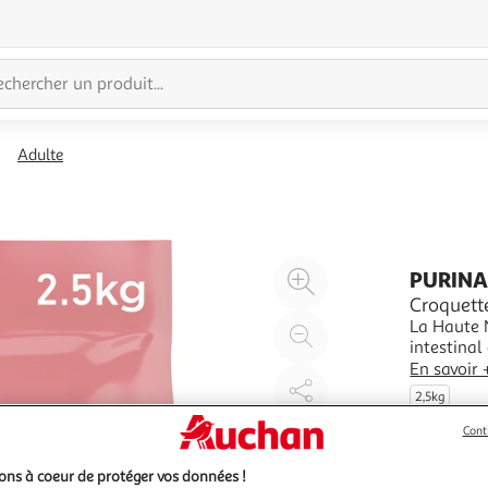
Adulte
Agrandir
PURINA
l'illustration
Croquette
La Haute 
à
Réduire
intestinal
200%
l'illustration
présente d
En savoir 
à
Partager
est import
2,5kg
naturelles
100
le
Cont
%
produit
ns à coeur de protéger vos données !