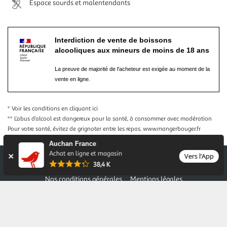
Espace sourds et malentendants
Interdiction de vente de boissons
alcooliques aux mineurs de moins de 18 ans
La preuve de majorité de l'acheteur est exigée au moment de la
vente en ligne.
* Voir les conditions
en cliquant ici
** L’abus d’alcool est dangereux pour la santé, à consommer avec modération
Pour votre santé, évitez de grignoter entre les repas.
www.mangerbouger.fr
Auchan France
Achat en ligne et magasin
Vers l'App
38,4 K
Nos conditions générales
Mentions légales
Conditions des offres et promotions
Gérer mes préférences
Politique de confidentialité
Informations légales marketplace
Auchan 2026 © Tous droits réservés