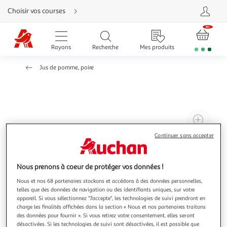
Aller
Choisir vos courses
directement
au
contenu
Aller
directement
Rayons
Recherche
Mes produits
à
la
recherche
Jus de pomme, poire
Aller
directement
à
la
navigation
Aller
directement
à
Agr
la
rubrique
l'il
besoin
Continuer sans accepter
d'aide
à
Réd
20
l'il
Nous prenons à coeur de protéger vos données !
à
Par
100
le
Nous et nos 68 partenaires stockons et accédons à des données personnelles,
telles que des données de navigation ou des identifiants uniques, sur votre
%
pro
appareil. Si vous sélectionnez "J'accepte", les technologies de suivi prendront en
charge les finalités affichées dans la section « Nous et nos partenaires traitons
des données pour fournir ». Si vous retirez votre consentement, elles seront
désactivées. Si les technologies de suivi sont désactivées, il est possible que