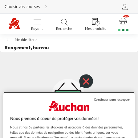
Aller
Choisir vos courses
directement
au
contenu
Aller
directement
Rayons
Recherche
Mes produits
à
la
recherche
Meuble, literie
Aller
directement
Rangement, bureau
à
la
navigation
Aller
directement
à
la
rubrique
besoin
d'aide
Continuer sans accepter
Nous prenons à coeur de protéger vos données !
Oups, les produits de la catégorie
Nous et nos 68 partenaires stockons et accédons à des données personnelles,
Rangement, bureau
viennent de filer...
telles que des données de navigation ou des identifiants uniques, sur votre
appareil. Si vous sélectionnez "J'accepte", les technologies de suivi prendront en