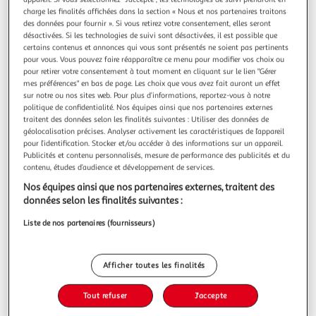
charge les finalités affichées dans la section « Nous et nos partenaires traitons
Nous vous invitons à lancer une autre recherche...
des données pour fournir ». Si vous retirez votre consentement, elles seront
désactivées. Si les technologies de suivi sont désactivées, il est possible que
certains contenus et annonces qui vous sont présentés ne soient pas pertinents
pour vous. Vous pouvez faire réapparaître ce menu pour modifier vos choix ou
pour retirer votre consentement à tout moment en cliquant sur le lien "Gérer
... ou à trouver votre bonheur dans nos
mes préférences" en bas de page. Les choix que vous avez fait auront un effet
rayons
sur notre ou nos sites web. Pour plus d’informations, reportez-vous à notre
politique de confidentialité. Nos équipes ainsi que nos partenaires externes
traitent des données selon les finalités suivantes : Utiliser des données de
géolocalisation précises. Analyser activement les caractéristiques de l’appareil
pour l’identification. Stocker et/ou accéder à des informations sur un appareil.
Publicités et contenu personnalisés, mesure de performance des publicités et du
contenu, études d’audience et développement de services.
Nos équipes ainsi que nos partenaires externes, traitent des
données selon les finalités suivantes :
Promos
Beaux jours
Liste de nos partenaires (fournisseurs)
Afficher toutes les finalités
Tout refuser
J'accepte
Rentrée des classes
Les halles d'Auchan