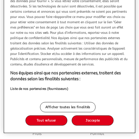
des données pour fournir ». Si vous retirez votre consentement, elles seront
désactivées. Si les technologies de suivi sont désactivées, il est possible que
certains contenus et annonces qui vous sont présentés ne soient pas pertinents
pour vous. Vous pouvez faire réapparaître ce menu pour modifier vos choix ou
pour retirer votre consentement à tout moment en cliquant sur le lien "Gérer
mes préférences" en bas de page. Les choix que vous avez fait auront un effet
4.6
(21)
sur notre ou nos sites web. Pour plus d’informations, reportez-vous à notre
PRESIDENT
politique de confidentialité. Nos équipes ainsi que nos partenaires externes
traitent des données selon les finalités suivantes : Utiliser des données de
Crème fraîche épaisse entière 30%MG
géolocalisation précises. Analyser activement les caractéristiques de l’appareil
La crème gastronomique Président, c'est une crème
pour l’identification. Stocker et/ou accéder à des informations sur un appareil.
gourmande et idéale en cuisine pour vous faire plaisir !
Publicités et contenu personnalisés, mesure de performance des publicités et du
Onctueuse et nappante à froid, elle se révèle aussi à chaud
En savoir +
contenu, études d’audience et développement de services.
grâce à son excellente tenue en cuisson. Président, le plaisir
45cl
Nos équipes ainsi que nos partenaires externes, traitent des
c'est important. Devenu une référence auprès des
données selon les finalités suivantes :
professionnels de la
Vous voulez connaître le prix de ce produit ?
Liste de nos partenaires (fournisseurs)
Afficher le prix
Afficher toutes les finalités
Tout refuser
J'accepte
Frais
Format