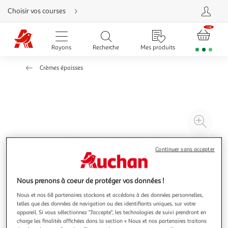
Aller
Choisir vos courses
directement
au
contenu
Aller
directement
Rayons
Recherche
Mes produits
à
la
recherche
Crèmes épaisses
Aller
directement
à
la
navigation
Aller
directement
à
Agr
la
rubrique
l'il
besoin
d'aide
à
Réd
Continuer sans accepter
20
l'il
à
Par
Nous prenons à coeur de protéger vos données !
100
le
%
pro
Nous et nos 68 partenaires stockons et accédons à des données personnelles,
telles que des données de navigation ou des identifiants uniques, sur votre
appareil. Si vous sélectionnez "J'accepte", les technologies de suivi prendront en
charge les finalités affichées dans la section « Nous et nos partenaires traitons