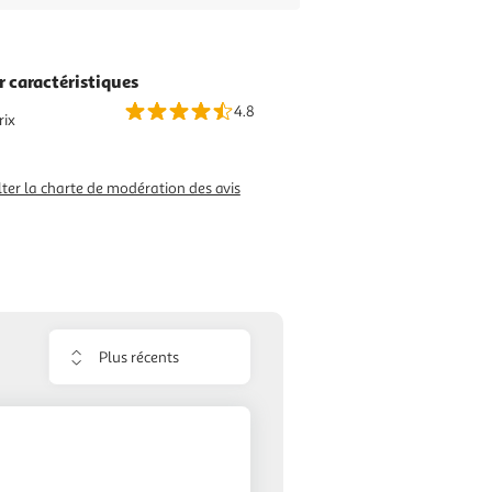
r caractéristiques
4.8
rix
ter la charte de modération des avis
Trier
les
avis