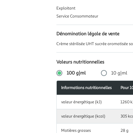
Exploitant
Service Consommateur
Dénomination légale de vente
Crème stérilisée UHT sucrée aromatisée so
Valeurs nutritionnelles
100 g|ml
10 g|ml
Informations nutritionnelles
Apports
Pour 1
Pour
Informations
journalier
10
Information
nutritionnelles
recomman
g|ml
valeur énergétique (kJ)
1260 k
nutritionnelles
(en %)
pour
100
Information
valeur énergétique (kcal)
305 kc
valeur
g|ml
nutritionnelles
126
énergétique
1,5 %
pour
kJ
(kJ)
10
Matières grasses
28 g
g|ml