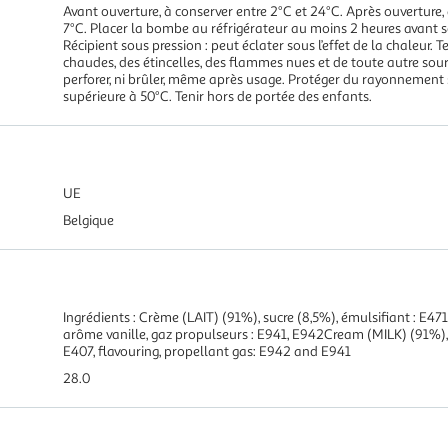
Avant ouverture, à conserver entre 2°C et 24°C. Après ouverture, 
7°C. Placer la bombe au réfrigérateur au moins 2 heures avant so
Récipient sous pression : peut éclater sous l’effet de la chaleur. Te
chaudes, des étincelles, des flammes nues et de toute autre so
perforer, ni brûler, même après usage. Protéger du rayonnement
supérieure à 50°C. Tenir hors de portée des enfants.
UE
Belgique
Ingrédients : Crème (LAIT) (91%), sucre (8,5%), émulsifiant : E471 
arôme vanille, gaz propulseurs : E941, E942Cream (MILK) (91%), su
E407, flavouring, propellant gas: E942 and E941
28.0