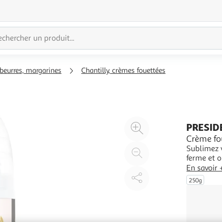
 beurres, margarines
Chantilly, crèmes fouettées
Agrandir
PRESID
l'illustration
Crème fo
Sublimez v
à
Réduire
ferme et 
200%
l'illustration
vanillée. 
En savoir 
à
Partager
plus génér
250g
important
100
le
%
produit