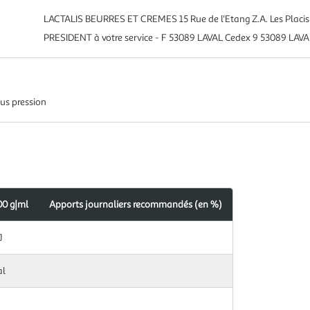
LACTALIS BEURRES ET CREMES 15 Rue de l'Etang Z.A. Les Plac
PRESIDENT à votre service - F 53089 LAVAL Cedex 9 53089 LAVA
us pression
00 g|ml
Apports journaliers recommandés (en %)
s
dés
J
al