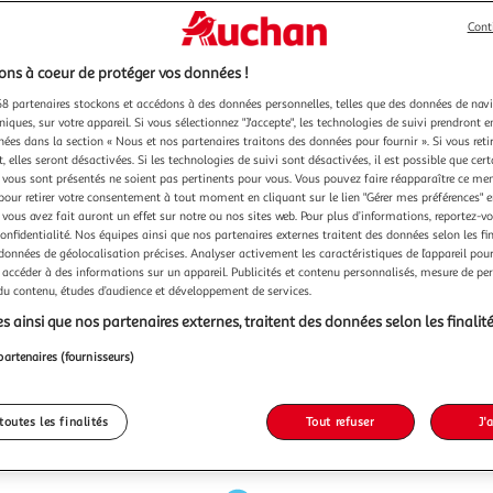
Cont
ns à coeur de protéger vos données !
8 partenaires stockons et accédons à des données personnelles, telles que des données de nav
niques, sur votre appareil. Si vous sélectionnez "J'accepte", les technologies de suivi prendront e
chées dans la section « Nous et nos partenaires traitons des données pour fournir ». Si vous retir
 elles seront désactivées. Si les technologies de suivi sont désactivées, il est possible que cer
vous sont présentés ne soient pas pertinents pour vous. Vous pouvez faire réapparaître ce me
pour retirer votre consentement à tout moment en cliquant sur le lien "Gérer mes préférences" 
 vous avez fait auront un effet sur notre ou nos sites web. Pour plus d’informations, reportez-v
confidentialité. Nos équipes ainsi que nos partenaires externes traitent des données selon les fi
 données de géolocalisation précises. Analyser activement les caractéristiques de l’appareil pour 
 accéder à des informations sur un appareil. Publicités et contenu personnalisés, mesure de p
 du contenu, études d’audience et développement de services.
s ainsi que nos partenaires externes, traitent des données selon les finalité
partenaires (fournisseurs)
toutes les finalités
Tout refuser
J'