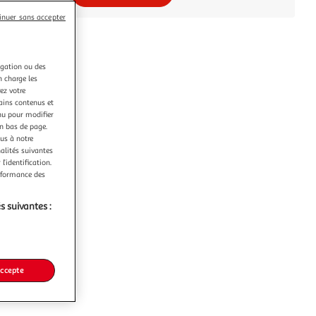
inuer sans accepter
igation ou des
n charge les
ez votre
tains contenus et
nu pour modifier
en bas de page.
ous à notre
nalités suivantes
l’identification.
erformance des
s suivantes :
accepte