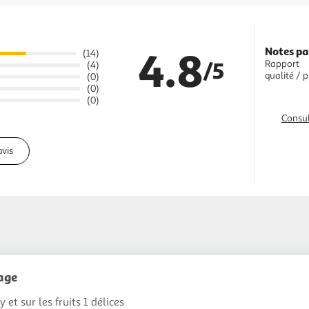
4.8
Notes pa
(14)
/5
Rapport
(4)
qualité / p
(0)
(0)
(0)
Consul
avis
age
 et sur les fruits 1 délices