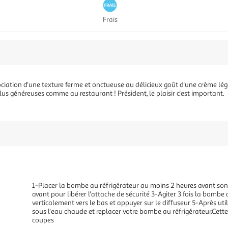
Frais
sociation d'une texture ferme et onctueuse au délicieux goût d'une crème l
plus généreuses comme au restaurant ! Président, le plaisir c'est important.
1-Placer la bombe au réfrigérateur au moins 2 heures avant son u
avant pour libérer l'attache de sécurité 3-Agiter 3 fois la bomb
verticalement vers le bas et appuyer sur le diffuseur 5-Après util
sous l'eau chaude et replacer votre bombe au réfrigérateur.Cett
coupes