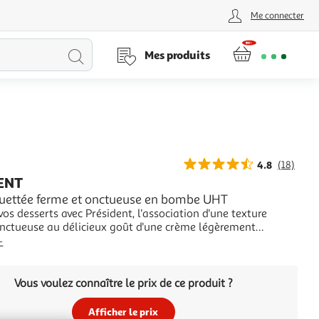
Me connecter
Lancer
Mes produits
la
recherche
4.8
(18)
ENT
uettée ferme et onctueuse en bombe UHT
os desserts avec Président, l'association d'une texture
onctueuse au délicieux goût d'une crème légèrement
Avec son embout professionnel, vous réaliserez des volutes
+
euses comme au restaurant ! Président, le plaisir c'est
.
Vous voulez connaître le prix de ce produit ?
Afficher le prix