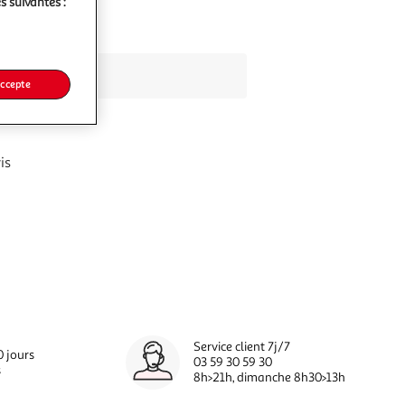
s suivantes :
accepte
is
Service client 7j/7
0 jours
03 59 30 59 30
s
8h>21h, dimanche 8h30>13h