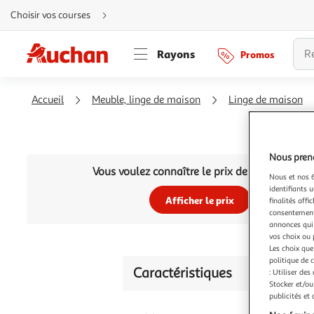
Aller
Choisir vos courses
directement
au
contenu
Aller
Rayons
Promos
directement
à
la
recherche
Aller
Accueil
Meuble, linge de maison
Linge de maison
directement
à
la
navigation
Aller
directement
Nous preno
à
la
Vous voulez connaître le prix de ce produit ?
rubrique
Nous et nos 6
besoin
identifiants u
d'aide
Afficher le prix
finalités affi
consentement,
annonces qui 
vos choix ou 
Les choix que
politique de 
Caractéristiques
: Utiliser des
Stocker et/ou
publicités et