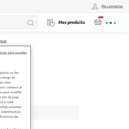
Me connecter
Lancer
Mes produits
la
ique
recherche
inuer sans accepter
igation ou des
n charge les
ez votre
tains contenus et
nu pour modifier
en bas de page.
ous à notre
nalités suivantes
l’identification.
erformance des