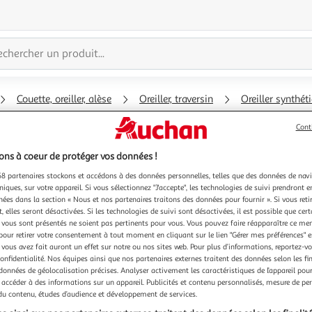
Couette, oreiller, alèse
Oreiller, traversin
Oreiller synthét
Cont
ns à coeur de protéger vos données !
8 partenaires stockons et accédons à des données personnelles, telles que des données de nav
niques, sur votre appareil. Si vous sélectionnez "J'accepte", les technologies de suivi prendront e
chées dans la section « Nous et nos partenaires traitons des données pour fournir ». Si vous retir
 elles seront désactivées. Si les technologies de suivi sont désactivées, il est possible que cer
vous sont présentés ne soient pas pertinents pour vous. Vous pouvez faire réapparaître ce me
pour retirer votre consentement à tout moment en cliquant sur le lien "Gérer mes préférences" 
 vous avez fait auront un effet sur notre ou nos sites web. Pour plus d’informations, reportez-v
confidentialité. Nos équipes ainsi que nos partenaires externes traitent des données selon les fi
 données de géolocalisation précises. Analyser activement les caractéristiques de l’appareil pour 
 accéder à des informations sur un appareil. Publicités et contenu personnalisés, mesure de p
 du contenu, études d’audience et développement de services.