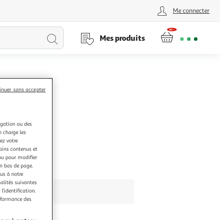
Me connecter
Lancer
Mes produits
la
recherche
inuer sans accepter
igation ou des
n charge les
ez votre
tains contenus et
nu pour modifier
en bas de page.
ous à notre
nalités suivantes
l’identification.
erformance des