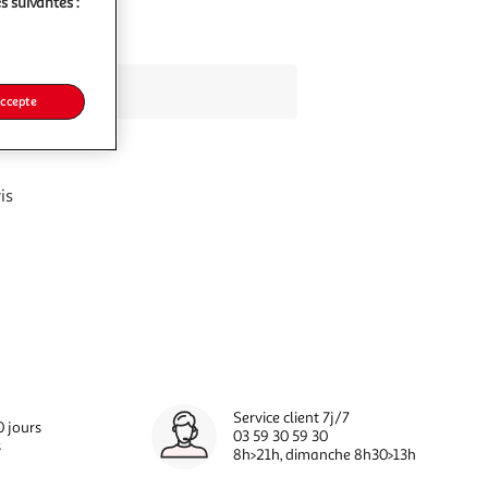
s suivantes :
accepte
is
Service client 7j/7
0 jours
03 59 30 59 30
s
8h>21h, dimanche 8h30>13h