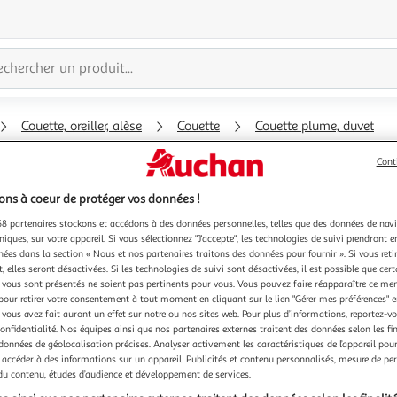
Couette, oreiller, alèse
Couette
Couette plume, duvet
Cont
ns à coeur de protéger vos données !
8 partenaires stockons et accédons à des données personnelles, telles que des données de nav
niques, sur votre appareil. Si vous sélectionnez "J'accepte", les technologies de suivi prendront e
chées dans la section « Nous et nos partenaires traitons des données pour fournir ». Si vous retir
 elles seront désactivées. Si les technologies de suivi sont désactivées, il est possible que cer
vous sont présentés ne soient pas pertinents pour vous. Vous pouvez faire réapparaître ce me
pour retirer votre consentement à tout moment en cliquant sur le lien "Gérer mes préférences" 
 vous avez fait auront un effet sur notre ou nos sites web. Pour plus d’informations, reportez-v
confidentialité. Nos équipes ainsi que nos partenaires externes traitent des données selon les fi
 données de géolocalisation précises. Analyser activement les caractéristiques de l’appareil pour 
 accéder à des informations sur un appareil. Publicités et contenu personnalisés, mesure de p
 du contenu, études d’audience et développement de services.