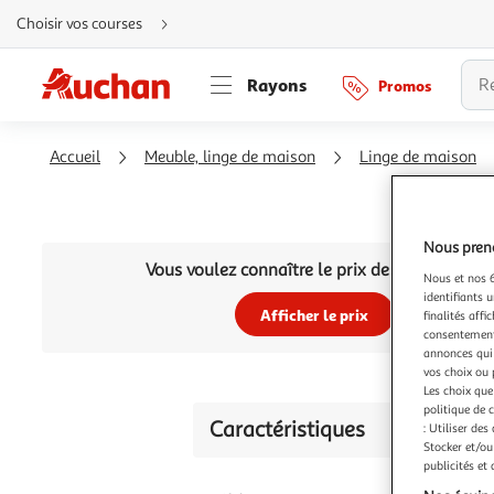
Aller
Choisir vos courses
directement
au
contenu
Aller
Rayons
Promos
directement
à
la
recherche
Aller
Accueil
Meuble, linge de maison
Linge de maison
directement
à
la
navigation
Aller
directement
Nous preno
à
la
Vous voulez connaître le prix de ce produit ?
rubrique
Nous et nos 6
besoin
identifiants u
d'aide
Afficher le prix
finalités affi
consentement,
annonces qui 
vos choix ou 
Les choix que
politique de 
Caractéristiques
: Utiliser des
Stocker et/ou
publicités et