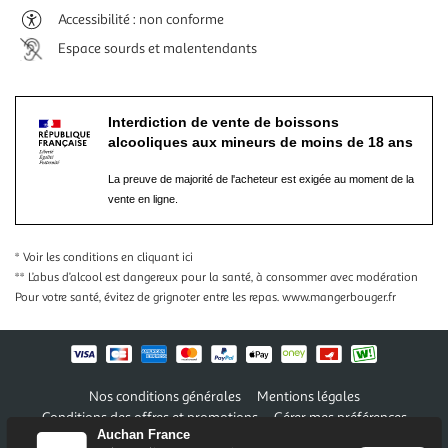
Accessibilité : non conforme
Espace sourds et malentendants
Interdiction de vente de boissons
alcooliques aux mineurs de moins de 18 ans
La preuve de majorité de l'acheteur est exigée au moment de la
vente en ligne.
* Voir les conditions
en cliquant ici
** L’abus d’alcool est dangereux pour la santé, à consommer avec modération
Pour votre santé, évitez de grignoter entre les repas.
www.mangerbouger.fr
Nos conditions générales
Mentions légales
Conditions des offres et promotions
Gérer mes préférences
Auchan France
Politique de confidentialité
Informations légales marketplace