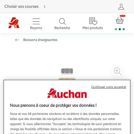
Aller
Choisir vos courses
directement
au
contenu
Aller
directement
Rayons
Recherche
Mes produits
à
la
recherche
Boissons énergisantes
Aller
directement
à
la
navigation
Aller
directement
à
Agr
la
rubrique
l'il
besoin
d'aide
à
Réd
Continuer sans accepter
20
l'il
à
Par
Nous prenons à coeur de protéger vos données !
100
le
%
pro
Nous et nos 68 partenaires stockons et accédons à des données personnelles,
telles que des données de navigation ou des identifiants uniques, sur votre
appareil. Si vous sélectionnez "J'accepte", les technologies de suivi prendront en
charge les finalités affichées dans la section « Nous et nos partenaires traitons
des données pour fournir ». Si vous retirez votre consentement, elles seront