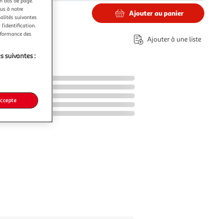
en bas de page.
ous à notre
Ajouter au panier
nalités suivantes
€
l’identification.
erformance des
Ajouter à une liste
s suivantes :
accepte