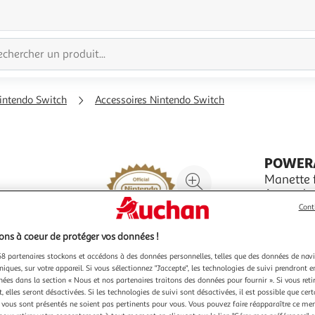
intendo Switch
Accessoires Nintendo Switch
POWER
Agrandir
Manette f
Accessoir
l'illustration
En savoir 
Cont
à
Réduire
Garant
200%
l'illustration
ns à coeur de protéger vos données !
à
Partager
Vendu par
8 partenaires stockons et accédons à des données personnelles, telles que des données de nav
100
le
niques, sur votre appareil. Si vous sélectionnez "J'accepte", les technologies de suivi prendront e
chées dans la section « Nous et nos partenaires traitons des données pour fournir ». Si vous retir
%
produit
 elles seront désactivées. Si les technologies de suivi sont désactivées, il est possible que cer
vous sont présentés ne soient pas pertinents pour vous. Vous pouvez faire réapparaître ce me