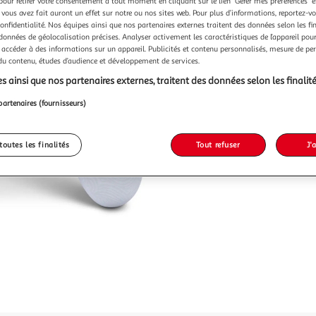
pour retirer votre consentement à tout moment en cliquant sur le lien "Gérer mes préférences" 
 vous avez fait auront un effet sur notre ou nos sites web. Pour plus d’informations, reportez-v
confidentialité. Nos équipes ainsi que nos partenaires externes traitent des données selon les fi
32,99
 données de géolocalisation précises. Analyser activement les caractéristiques de l’appareil pour 
32,99€ / pce
 accéder à des informations sur un appareil. Publicités et contenu personnalisés, mesure de p
 du contenu, études d’audience et développement de services.
s ainsi que nos partenaires externes, traitent des données selon les finalité
partenaires (fournisseurs)
toutes les finalités
Tout refuser
J'