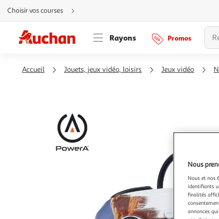
Aller
Choisir vos courses
directement
au
contenu
Aller
Rayons
Promos
directement
à
la
recherche
Aller
Accueil
Jouets, jeux vidéo, loisirs
Jeux vidéo
N
directement
à
la
navigation
Aller
directement
à
la
rubrique
besoin
d'aide
Nous preno
Nous et nos 6
identifiants u
finalités affi
consentement,
annonces qui 