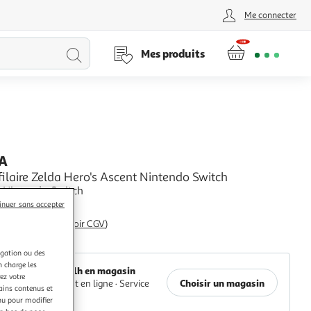
Me connecter
Lancer
Mes produits
la
recherche
A
ilaire Zelda Hero's Ascent Nintendo Switch
e Nintendo Switch
+
inuer sans accepter
ie légale: 2 ans (
voir CGV
)
Auchan
igation ou des
n charge les
Retrait 1h en magasin
ez votre
Choisir un magasin
Paiement en ligne ·
Service
tains contenus et
offert
nu pour modifier