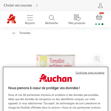
Aller
Choisir vos courses
directement
au
contenu
Aller
directement
Rayons
Recherche
Mes produits
à
la
recherche
Tomates
Aller
directement
à
la
navigation
Aller
directement
à
Agr
la
rubrique
l'il
besoin
d'aide
à
Réd
Continuer sans accepter
20
l'il
à
Par
Nous prenons à coeur de protéger vos données !
100
le
%
pro
Nous et nos 68 partenaires stockons et accédons à des données personnelles,
telles que des données de navigation ou des identifiants uniques, sur votre
appareil. Si vous sélectionnez "J'accepte", les technologies de suivi prendront en
charge les finalités affichées dans la section « Nous et nos partenaires traitons