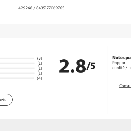
429248 / 8435177069765
2.8
Notes pa
(3)
/5
Rapport
(1)
qualité / p
(1)
(1)
(4)
Consul
avis