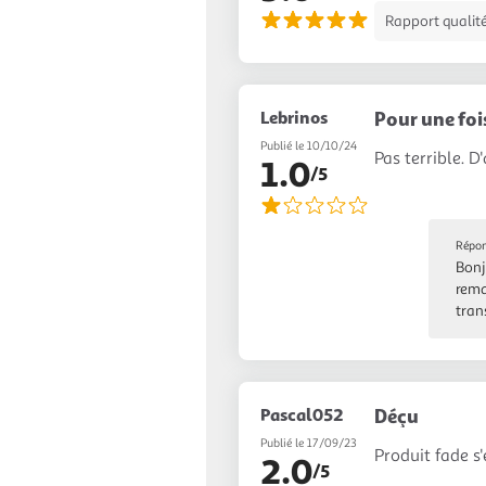
Rapport qualité
Lebrinos
Pour une foi
Publié le 10/10/24
Pas terrible. D
1.0
/5
Répon
Bonj
rema
tran
Pascal052
Déçu
Publié le 17/09/23
Produit fade s'
2.0
/5