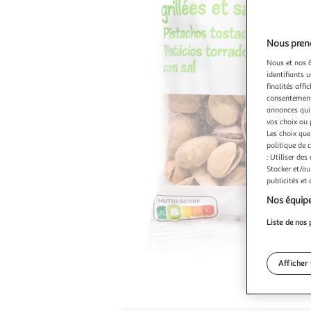
Nous preno
Nous et nos 6
identifiants u
finalités affi
consentement,
annonces qui 
vos choix ou 
Les choix que
politique de 
: Utiliser des
Stocker et/ou
publicités et
Nos équipe
Liste de nos 
Afficher 