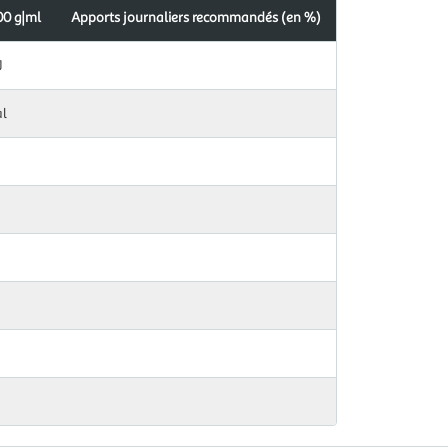
00 g|ml
Apports journaliers recommandés (en %)
J
al