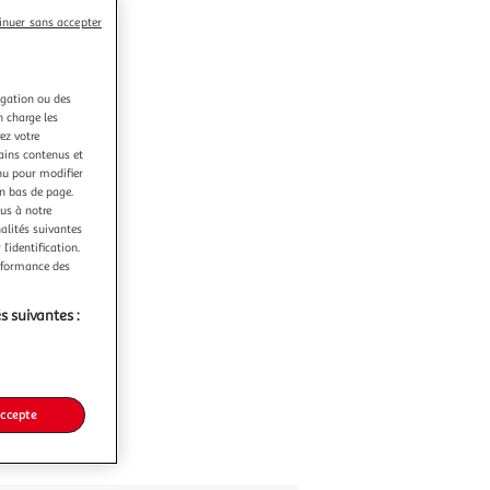
inuer sans accepter
igation ou des
n charge les
ez votre
tains contenus et
nu pour modifier
en bas de page.
ous à notre
nalités suivantes
l’identification.
erformance des
s suivantes :
accepte