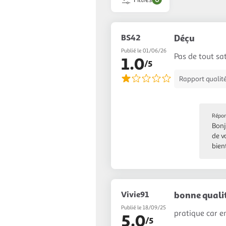
BS42
Déçu
Publié le 01/06/26
Pas de tout sa
1.0
/5
Rapport qualité
Répon
Bonj
de v
bien
Vivie91
bonne quali
Publié le 18/09/25
pratique car e
5.0
/5