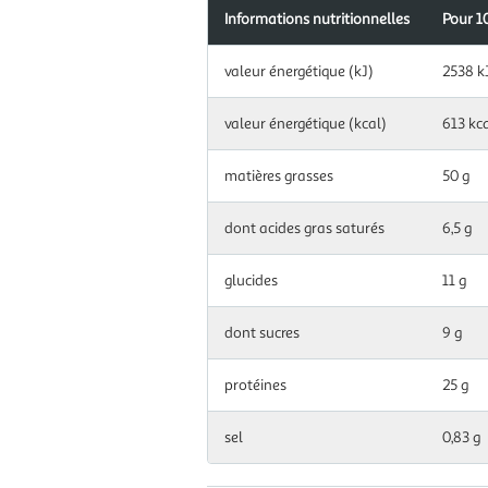
Informations nutritionnelles
Pour 1
Information
valeur énergétique (kJ)
2538 k
nutritionnelles
pour
100
valeur énergétique (kcal)
613 kc
g|ml
matières grasses
50 g
dont acides gras saturés
6,5 g
glucides
11 g
dont sucres
9 g
protéines
25 g
sel
0,83 g