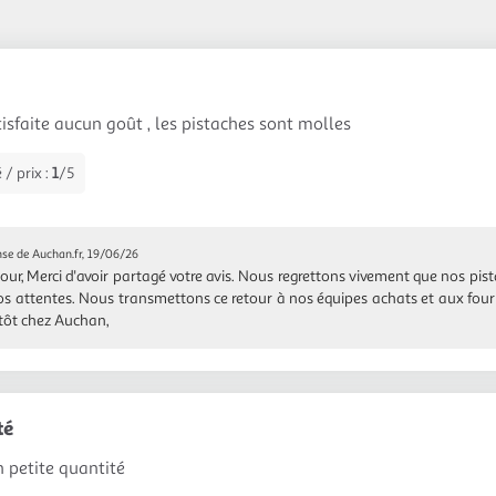
tisfaite aucun goût , les pistaches sont molles
 / prix :
1
/5
se de Auchan.fr, 19/06/26
our, Merci d'avoir partagé votre avis. Nous regrettons vivement que nos pis
os attentes. Nous transmettons ce retour à nos équipes achats et aux fourni
tôt chez Auchan,
té
n petite quantité