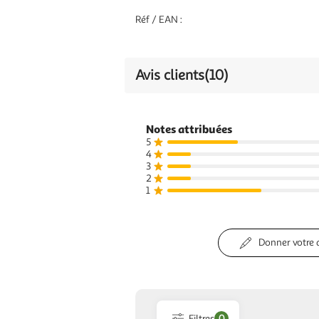
Réf / EAN :
Avis clients
(10)
Notes attribuées
5
4
3
2
1
Donner votre 
Filtres
0