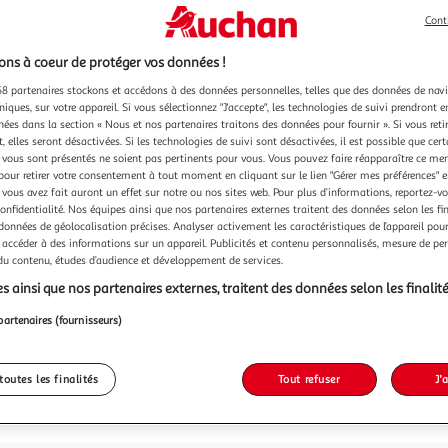
Cont
ns à coeur de protéger vos données !
8 partenaires stockons et accédons à des données personnelles, telles que des données de nav
niques, sur votre appareil. Si vous sélectionnez "J'accepte", les technologies de suivi prendront e
chées dans la section « Nous et nos partenaires traitons des données pour fournir ». Si vous retir
 elles seront désactivées. Si les technologies de suivi sont désactivées, il est possible que cer
vous sont présentés ne soient pas pertinents pour vous. Vous pouvez faire réapparaître ce me
pour retirer votre consentement à tout moment en cliquant sur le lien "Gérer mes préférences" 
 vous avez fait auront un effet sur notre ou nos sites web. Pour plus d’informations, reportez-v
confidentialité. Nos équipes ainsi que nos partenaires externes traitent des données selon les fi
 données de géolocalisation précises. Analyser activement les caractéristiques de l’appareil pour 
 accéder à des informations sur un appareil. Publicités et contenu personnalisés, mesure de p
 du contenu, études d’audience et développement de services.
s ainsi que nos partenaires externes, traitent des données selon les finalité
partenaires (fournisseurs)
toutes les finalités
Tout refuser
J'