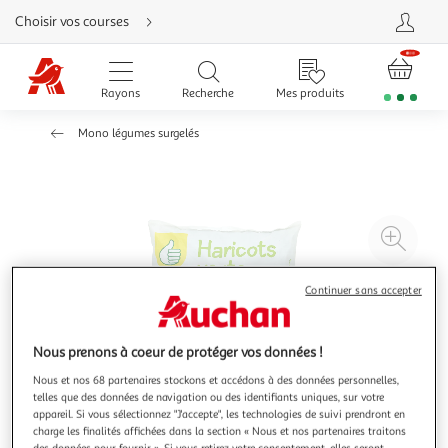
Aller
Choisir vos courses
directement
au
contenu
Aller
directement
Rayons
Recherche
Mes produits
à
la
recherche
Mono légumes surgelés
Aller
directement
à
la
navigation
Aller
directement
à
Agr
la
rubrique
l'il
besoin
d'aide
à
Réd
Continuer sans accepter
20
l'il
à
Par
Nous prenons à coeur de protéger vos données !
100
le
%
pro
Nous et nos 68 partenaires stockons et accédons à des données personnelles,
telles que des données de navigation ou des identifiants uniques, sur votre
appareil. Si vous sélectionnez "J'accepte", les technologies de suivi prendront en
charge les finalités affichées dans la section « Nous et nos partenaires traitons
des données pour fournir ». Si vous retirez votre consentement, elles seront