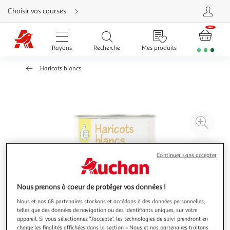
Aller
Choisir vos courses
directement
au
contenu
Aller
directement
Rayons
Recherche
Mes produits
à
la
recherche
Haricots blancs
Aller
directement
à
la
navigation
Aller
directement
à
Agr
la
rubrique
l'il
besoin
d'aide
à
Réd
Continuer sans accepter
20
l'il
à
Par
100
le
Nous prenons à coeur de protéger vos données !
%
pro
Nous et nos 68 partenaires stockons et accédons à des données personnelles,
telles que des données de navigation ou des identifiants uniques, sur votre
appareil. Si vous sélectionnez "J'accepte", les technologies de suivi prendront en
charge les finalités affichées dans la section « Nous et nos partenaires traitons