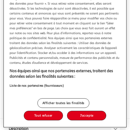
Illustration
Illustration
des données pour fournir ». Si vous retirez votre consentement, elles seront
précédente
suivante
désactivées. Si les technologies de suivi sont désactivées, il est possible que
certains contenus et annonces qui vous sont présentés ne soient pas pertinents
pour vous. Vous pouvez faire réapparaître ce menu pour modifier vos choix ou
pour retirer votre consentement à tout moment en cliquant sur le lien "Gérer
POUCE
mes préférences" en bas de page. Les choix que vous avez fait auront un effet
sur notre ou nos sites web. Pour plus d’informations, reportez-vous à notre
Haricots blancs
politique de confidentialité. Nos équipes ainsi que nos partenaires externes
...
traitent des données selon les finalités suivantes : Utiliser des données de
En savoir +
géolocalisation précises. Analyser activement les caractéristiques de l’appareil
pour l’identification. Stocker et/ou accéder à des informations sur un appareil.
500g
Publicités et contenu personnalisés, mesure de performance des publicités et du
contenu, études d’audience et développement de services.
Vous voulez connaître le prix de ce produit ?
Nos équipes ainsi que nos partenaires externes, traitent des
Afficher le prix
données selon les finalités suivantes :
Liste de nos partenaires (fournisseurs)
Afficher toutes les finalités
Format
Tout refuser
J'accepte
Description