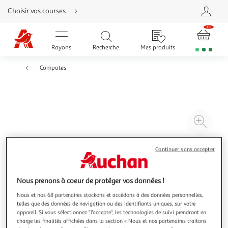
Aller
Choisir vos courses
directement
au
contenu
Aller
directement
Rayons
Recherche
Mes produits
à
la
recherche
Compotes
Aller
directement
à
la
navigation
Aller
directement
à
Agr
la
rubrique
l'il
besoin
d'aide
à
Réd
Continuer sans accepter
20
l'il
à
Par
100
le
Nous prenons à coeur de protéger vos données !
%
pro
Nous et nos 68 partenaires stockons et accédons à des données personnelles,
telles que des données de navigation ou des identifiants uniques, sur votre
appareil. Si vous sélectionnez "J'accepte", les technologies de suivi prendront en
charge les finalités affichées dans la section « Nous et nos partenaires traitons