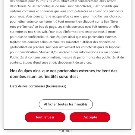
Illustration
Illustration
des données pour fournir ». Si vous retirez votre consentement, elles seront
désactivées. Si les technologies de suivi sont désactivées, il est possible que
précédente
suivante
certains contenus et annonces qui vous sont présentés ne soient pas pertinents
pour vous. Vous pouvez faire réapparaître ce menu pour modifier vos choix ou
pour retirer votre consentement à tout moment en cliquant sur le lien "Gérer
mes préférences" en bas de page. Les choix que vous avez fait auront un effet
5.0
(3)
sur notre ou nos sites web. Pour plus d’informations, reportez-vous à notre
POUCE
politique de confidentialité. Nos équipes ainsi que nos partenaires externes
traitent des données selon les finalités suivantes : Utiliser des données de
Coupelles compote de pomme banane allégée en
géolocalisation précises. Analyser activement les caractéristiques de l’appareil
sucres
pour l’identification. Stocker et/ou accéder à des informations sur un appareil.
compote de pomme à petit prix
Publicités et contenu personnalisés, mesure de performance des publicités et du
contenu, études d’audience et développement de services.
En savoir +
Nos équipes ainsi que nos partenaires externes, traitent des
4x100g
données selon les finalités suivantes :
Vous voulez connaître le prix de ce produit ?
Liste de nos partenaires (fournisseurs)
Afficher le prix
Afficher toutes les finalités
Tout refuser
J'accepte
Format