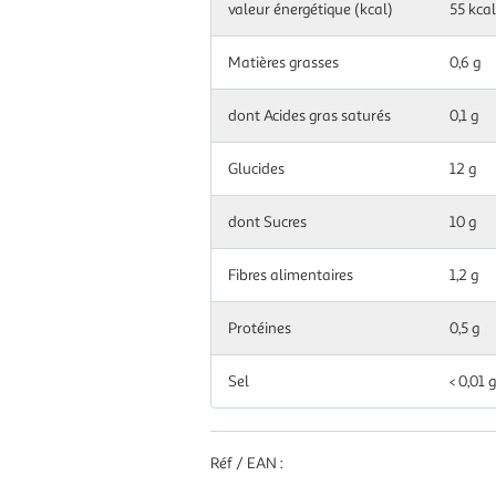
valeur énergétique (kcal)
55 kcal
g|ml
Matières grasses
0,6 g
dont Acides gras saturés
0,1 g
Glucides
12 g
dont Sucres
10 g
Fibres alimentaires
1,2 g
Protéines
0,5 g
Sel
< 0,01 g
Réf / EAN :