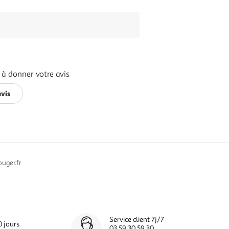
 à donner votre avis
avis
uger.fr
Service client 7j/7
0 jours
03 59 30 59 30