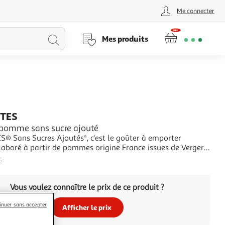
Me connecter
Lancer
Mes produits
la
recherche
TES
pomme sans sucre ajouté
® Sans Sucres Ajoutés*, c'est le goûter à emporter
laboré à partir de pommes origine France issues de Vergers
sables. Chez POM'POTES®, on s'engage pour le bien-être et
+
 des petits et des grands dégourdis ! Chacune de nos
t sans sucres ajoutés* et corre
Vous voulez connaître le prix de ce produit ?
inuer sans accepter
Afficher le prix