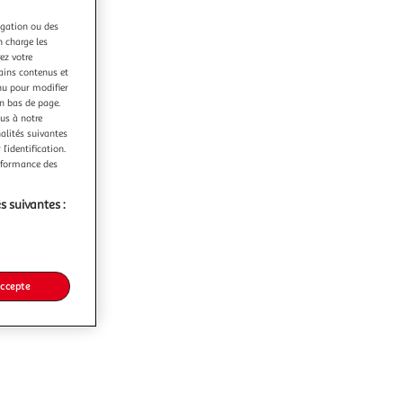
igation ou des
n charge les
ez votre
tains contenus et
nu pour modifier
en bas de page.
ous à notre
nalités suivantes
l’identification.
erformance des
s suivantes :
accepte