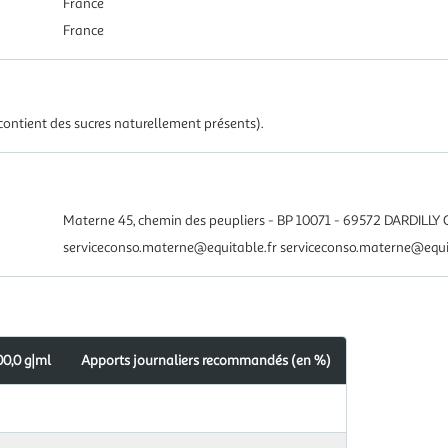
France
France
ontient des sucres naturellement présents).
Materne 45, chemin des peupliers - BP 10071 - 69572 DARDILLY
serviceconso.materne@equitable.fr serviceconso.materne@equi
00,0 g|ml
Apports journaliers recommandés (en %)