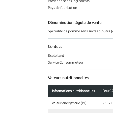
Provenance des ingrédients
Pays de fabrication
Dénomination légale de vente
Spécialité de pomme sans sucres ajoutés (c
Contact
Exploitant
Service Consommateur
Valeurs nutritionnelles
Informations nutritionnelles
Pour 1
Information
valeur énergétique (kJ)
231 kJ
nutritionnelles
pour
100.0