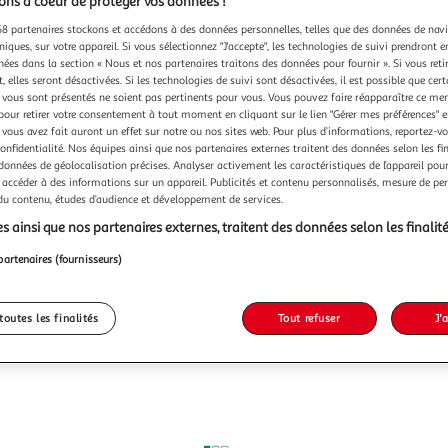
ns à coeur de protéger vos données !
8 partenaires stockons et accédons à des données personnelles, telles que des données de nav
niques, sur votre appareil. Si vous sélectionnez "J'accepte", les technologies de suivi prendront e
chées dans la section « Nous et nos partenaires traitons des données pour fournir ». Si vous retir
 elles seront désactivées. Si les technologies de suivi sont désactivées, il est possible que cer
vous sont présentés ne soient pas pertinents pour vous. Vous pouvez faire réapparaître ce me
pour retirer votre consentement à tout moment en cliquant sur le lien "Gérer mes préférences" 
 vous avez fait auront un effet sur notre ou nos sites web. Pour plus d’informations, reportez-v
confidentialité. Nos équipes ainsi que nos partenaires externes traitent des données selon les fi
 données de géolocalisation précises. Analyser activement les caractéristiques de l’appareil pour 
 accéder à des informations sur un appareil. Publicités et contenu personnalisés, mesure de p
 du contenu, études d’audience et développement de services.
s ainsi que nos partenaires externes, traitent des données selon les finalité
partenaires (fournisseurs)
toutes les finalités
Tout refuser
J'