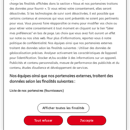
charge les finalités affichées dans la section « Nous et nos partenaires traitons
des données pour fournir ». Si vous retirez votre consentement, elles seront
désactivées. Si les technologies de suivi sont désactivées, il est possible que
certains contenus et annonces qui vous sont présentés ne soient pas pertinents
pour vous. Vous pouvez faire réapparaître ce menu pour modifier vos choix ou
POKEMON AU CROCHET. DONNEZ VIE A VOS
pour retirer votre consentement à tout moment en cliquant sur le lien "Gérer
mes préférences" en bas de page. Les choix que vous avez fait auront un effet
POKEMONS PREFERES GRACE A 20 TUTOS, Somers
sur notre ou nos sites web. Pour plus d’informations, reportez-vous à notre
Sabrina
politique de confidentialité. Nos équipes ainsi que nos partenaires externes
Qu'est-ce que vous obtenez si vous combinez amigurumi -
traitent des données selon les finalités suivantes : Utiliser des données de
l'art japonais consistant à crocheter de petites peluches -
géolocalisation précises. Analyser activement les caractéristiques de l’appareil
et Pokémon ? Le meilleur livre de crochet de tous les temps
En savoir +
pour l’identification. Stocker et/ou accéder à des informations sur un appareil.
! Grâce aux pas à pas détaillés, réalisez 20 Pokémon dont
Publicités et contenu personnalisés, mesure de performance des publicités et du
Vous voulez connaître le prix de ce produit ?
contenu, études d’audience et développement de services.
les couleurs et les formes variées vous promettent de
belles heure
Nos équipes ainsi que nos partenaires externes, traitent des
Afficher le prix
données selon les finalités suivantes :
Liste de nos partenaires (fournisseurs)
Afficher toutes les finalités
Description
Tout refuser
J'accepte
Caractéristiques