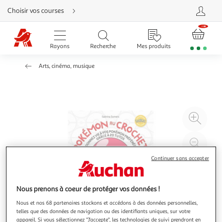
Aller
Choisir vos courses
directement
au
contenu
Aller
directement
Rayons
Recherche
Mes produits
à
la
recherche
Arts, cinéma, musique
Aller
directement
à
la
navigation
Aller
directement
à
Agr
la
rubrique
l'il
besoin
d'aide
à
Réd
20
l'il
Continuer sans accepter
à
Par
100
le
%
pro
Nous prenons à coeur de protéger vos données !
Nous et nos 68 partenaires stockons et accédons à des données personnelles,
telles que des données de navigation ou des identifiants uniques, sur votre
appareil. Si vous sélectionnez "J'accepte", les technologies de suivi prendront en