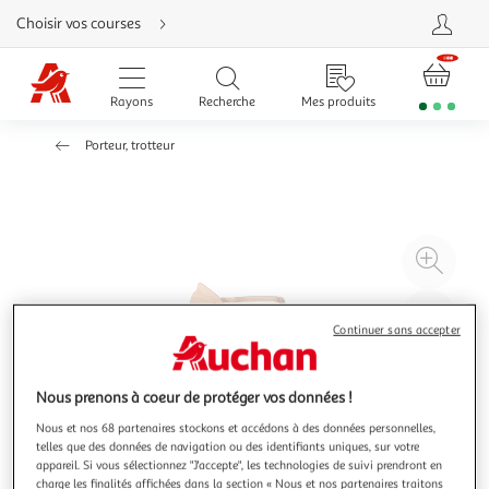
Aller
Choisir vos courses
directement
au
contenu
Aller
directement
Rayons
Recherche
Mes produits
à
la
recherche
Porteur, trotteur
Aller
directement
à
la
navigation
Aller
directement
à
Agr
la
rubrique
l'il
besoin
d'aide
à
Réd
Continuer sans accepter
20
l'il
à
Par
100
le
Nous prenons à coeur de protéger vos données !
%
pro
Nous et nos 68 partenaires stockons et accédons à des données personnelles,
telles que des données de navigation ou des identifiants uniques, sur votre
appareil. Si vous sélectionnez "J'accepte", les technologies de suivi prendront en
charge les finalités affichées dans la section « Nous et nos partenaires traitons