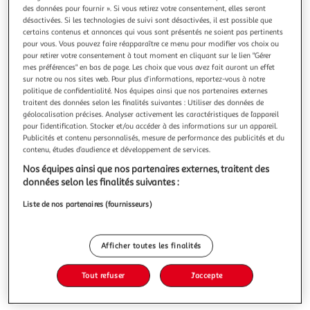
Illustration
Illustration
des données pour fournir ». Si vous retirez votre consentement, elles seront
précédente
suivante
désactivées. Si les technologies de suivi sont désactivées, il est possible que
certains contenus et annonces qui vous sont présentés ne soient pas pertinents
pour vous. Vous pouvez faire réapparaître ce menu pour modifier vos choix ou
pour retirer votre consentement à tout moment en cliquant sur le lien "Gérer
PINOLINO
mes préférences" en bas de page. Les choix que vous avez fait auront un effet
sur notre ou nos sites web. Pour plus d’informations, reportez-vous à notre
Cheval à bascule en bois Nature
politique de confidentialité. Nos équipes ainsi que nos partenaires externes
Matériau : hêtre, non traité. L 86 cm, L 31 cm, H 58 cm.
traitent des données selon les finalités suivantes : Utiliser des données de
Hauteur d'assise 34 cm. Anneau amovible, kit de conversion
géolocalisation précises. Analyser activement les caractéristiques de l’appareil
inclus. Recommandé pour les enfants de à 4 ans. Livré sans
En savoir +
pour l’identification. Stocker et/ou accéder à des informations sur un appareil.
accessoires.
Publicités et contenu personnalisés, mesure de performance des publicités et du
Vous voulez connaître le prix de ce produit ?
contenu, études d’audience et développement de services.
Nos équipes ainsi que nos partenaires externes, traitent des
Afficher le prix
données selon les finalités suivantes :
Liste de nos partenaires (fournisseurs)
Description
Afficher toutes les finalités
Tout refuser
J'accepte
Caractéristiques