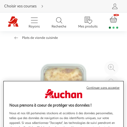
Aller
Choisir vos courses
directement
au
contenu
Aller
directement
Rayons
Recherche
Mes produits
à
la
recherche
Plats de viande cuisinée
Aller
directement
à
la
navigation
Aller
directement
à
Agr
la
rubrique
l'il
besoin
d'aide
à
Réd
20
l'il
Continuer sans accepter
à
Par
100
le
Nous prenons à coeur de protéger vos données !
%
pro
Nous et nos 68 partenaires stockons et accédons à des données personnelles,
telles que des données de navigation ou des identifiants uniques, sur votre
appareil. Si vous sélectionnez "J'accepte", les technologies de suivi prendront en