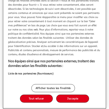
charge les finalités affichées dans la section « Nous et nos partenaires traitons
des données pour fournir ». Si vous retirez votre consentement, elles seront
désactivées. Si les technologies de suivi sont désactivées, il est possible que
certains contenus et annonces qui vous sont présentés ne soient pas pertinents
pour vous. Vous pouvez faire réapparaître ce menu pour modifier vos choix ou
pour retirer votre consentement à tout moment en cliquant sur le lien "Gérer
3.9
(7)
mes préférences" en bas de page. Les choix que vous avez fait auront un effet
PIERRE CLOT
sur notre ou nos sites web. Pour plus d’informations, reportez-vous à notre
politique de confidentialité. Nos équipes ainsi que nos partenaires externes
Tartiflette au reblochon de Savoie Label Rouge
traitent des données selon les finalités suivantes : Utiliser des données de
Au reblochon de Savoie A.O.P.*Pommes de terre, reblochon,
géolocalisation précises. Analyser activement les caractéristiques de l’appareil
lardons fumés, Cuit et gratiné au four traditionnel.
pour l’identification. Stocker et/ou accéder à des informations sur un appareil.
En savoir +
Publicités et contenu personnalisés, mesure de performance des publicités et du
contenu, études d’audience et développement de services.
300g
1 part
Nos équipes ainsi que nos partenaires externes, traitent des
Vous voulez connaître le prix de ce produit ?
données selon les finalités suivantes :
Liste de nos partenaires (fournisseurs)
Afficher le prix
Afficher toutes les finalités
Tout refuser
J'accepte
Frais
Label Rouge