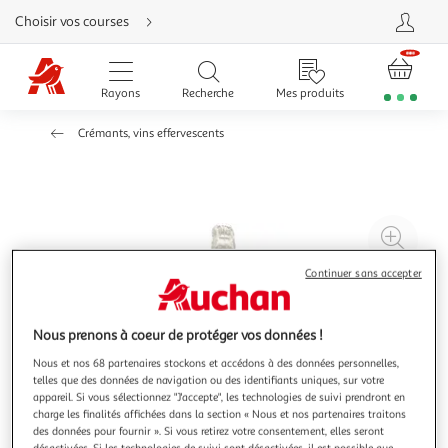
Aller
Choisir vos courses
directement
au
contenu
Aller
directement
Rayons
Recherche
Mes produits
à
la
recherche
Crémants, vins effervescents
Aller
directement
à
la
navigation
Aller
directement
à
Agr
la
rubrique
l'il
besoin
Continuer sans accepter
d'aide
à
Réd
20
l'il
à
Par
Nous prenons à coeur de protéger vos données !
100
le
Nous et nos 68 partenaires stockons et accédons à des données personnelles,
%
pro
telles que des données de navigation ou des identifiants uniques, sur votre
appareil. Si vous sélectionnez "J'accepte", les technologies de suivi prendront en
charge les finalités affichées dans la section « Nous et nos partenaires traitons
des données pour fournir ». Si vous retirez votre consentement, elles seront
désactivées. Si les technologies de suivi sont désactivées, il est possible que