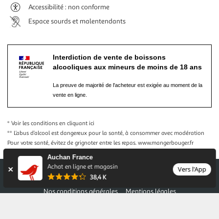
Accessibilité : non conforme
Espace sourds et malentendants
Interdiction de vente de boissons
alcooliques aux mineurs de moins de 18 ans
La preuve de majorité de l'acheteur est exigée au moment de la
vente en ligne.
* Voir les conditions
en cliquant ici
** L’abus d’alcool est dangereux pour la santé, à consommer avec modération
Pour votre santé, évitez de grignoter entre les repas.
www.mangerbouger.fr
Auchan France
Achat en ligne et magasin
Vers l'App
38,4 K
Nos conditions générales
Mentions légales
Conditions des offres et promotions
Gérer mes préférences
Politique de confidentialité
Informations légales marketplace