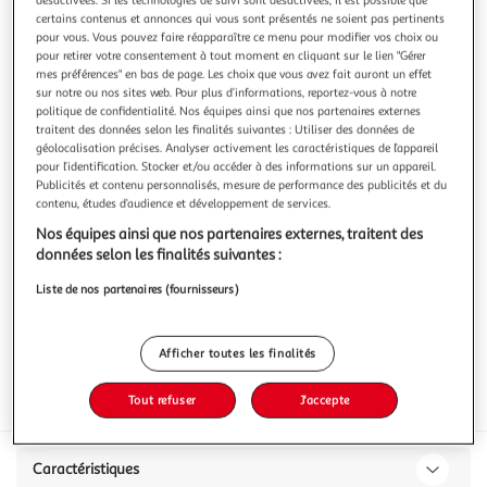
certains contenus et annonces qui vous sont présentés ne soient pas pertinents
pour vous. Vous pouvez faire réapparaître ce menu pour modifier vos choix ou
pour retirer votre consentement à tout moment en cliquant sur le lien "Gérer
mes préférences" en bas de page. Les choix que vous avez fait auront un effet
sur notre ou nos sites web. Pour plus d’informations, reportez-vous à notre
5.0
(1)
politique de confidentialité. Nos équipes ainsi que nos partenaires externes
traitent des données selon les finalités suivantes : Utiliser des données de
PIERRE CHANAU
géolocalisation précises. Analyser activement les caractéristiques de l’appareil
AOP Crémant d'Alsace brut rosé
pour l’identification. Stocker et/ou accéder à des informations sur un appareil.
Publicités et contenu personnalisés, mesure de performance des publicités et du
75cl
contenu, études d’audience et développement de services.
Vous voulez connaître le prix de ce produit ?
Nos équipes ainsi que nos partenaires externes, traitent des
données selon les finalités suivantes :
Afficher le prix
Liste de nos partenaires (fournisseurs)
Afficher toutes les finalités
Tout refuser
J'accepte
Interdit femme enceinte
Caractéristiques