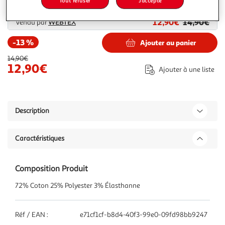
Tout refuser
J'accepte
Plus d'options
12,90€
14,90€
Vendu par
WEBTEX
-13 %
Ajouter au panier
14,90€
12,90€
Ajouter à une liste
Description
Caractéristiques
Composition Produit
72% Coton 25% Polyester 3% Élasthanne
Réf / EAN :
e71cf1cf-b8d4-40f3-99e0-09fd98bb9247