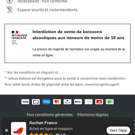
Accessibilité : non conforme
Espace sourds et malentendants
Interdiction de vente de boissons
alcooliques aux mineurs de moins de 18 ans
La preuve de majorité de l'acheteur est exigée au moment de la
vente en ligne.
* Voir les conditions
en cliquant ici
** L’abus d’alcool est dangereux pour la santé, à consommer avec modération
Pour votre santé, évitez de grignoter entre les repas.
www.mangerbouger.fr
Nos conditions générales
Mentions légales
Conditions des offres et promotions
Gérer mes préférences
Auchan France
Politique de confidentialité
Informations légales marketplace
Achat en ligne et magasin
Vers l'App