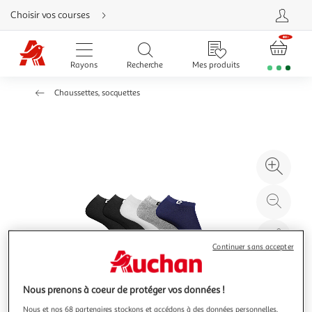
Aller
Choisir vos courses
directement
au
contenu
Aller
directement
Rayons
Recherche
Mes produits
à
la
recherche
Chaussettes, socquettes
Aller
directement
à
la
navigation
Aller
directement
à
Agr
la
rubrique
l'il
besoin
d'aide
à
Réd
20
l'il
à
Par
100
le
Continuer sans accepter
%
pro
Nous prenons à coeur de protéger vos données !
Nous et nos 68 partenaires stockons et accédons à des données personnelles,