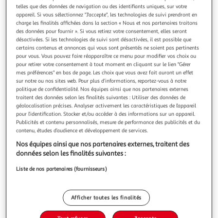
Illustration
Illustration
telles que des données de navigation ou des identifiants uniques, sur votre
précédente
suivante
appareil. Si vous sélectionnez "J'accepte", les technologies de suivi prendront en
charge les finalités affichées dans la section « Nous et nos partenaires traitons
des données pour fournir ». Si vous retirez votre consentement, elles seront
désactivées. Si les technologies de suivi sont désactivées, il est possible que
PIERRE CARDIN
certains contenus et annonces qui vous sont présentés ne soient pas pertinents
pour vous. Vous pouvez faire réapparaître ce menu pour modifier vos choix ou
Lot de 5 Paires de chaussettes tiges courtes unies
pour retirer votre consentement à tout moment en cliquant sur le lien "Gérer
modèle PC 0372
mes préférences" en bas de page. Les choix que vous avez fait auront un effet
Découvrez le confort et l'élégance intemporelle avec le lot
sur notre ou nos sites web. Pour plus d’informations, reportez-vous à notre
de 5 paires de socquettes Pierre Cardin. Conçues
politique de confidentialité. Nos équipes ainsi que nos partenaires externes
spécifiquement pour les hommes qui valorisent à la fois le
traitent des données selon les finalités suivantes : Utiliser des données de
En savoir +
géolocalisation précises. Analyser activement les caractéristiques de l’appareil
style et le confort au quotidien, ces chaussettes basses noir
Vendu par
WEBTEX
pour l’identification. Stocker et/ou accéder à des informations sur un appareil.
bleu et gris, confectionnées en coton peigné sont
Couleur
Publicités et contenu personnalisés, mesure de performance des publicités et du
l'incarnation de la
contenu, études d’audience et développement de services.
Noir
Nos équipes ainsi que nos partenaires externes, traitent des
données selon les finalités suivantes :
Taille
Liste de nos partenaires (fournisseurs)
40/46
Afficher toutes les finalités
Livraison dès 4/5 jours
4,90€