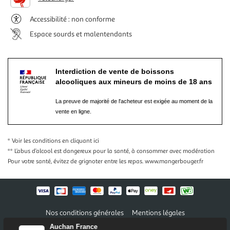
Accessibilité : non conforme
Espace sourds et malentendants
Interdiction de vente de boissons
alcooliques aux mineurs de moins de 18 ans
La preuve de majorité de l'acheteur est exigée au moment de la
vente en ligne.
* Voir les conditions
en cliquant ici
** L’abus d’alcool est dangereux pour la santé, à consommer avec modération
Pour votre santé, évitez de grignoter entre les repas.
www.mangerbouger.fr
Nos conditions générales
Mentions légales
Conditions des offres et promotions
Gérer mes préférences
Auchan France