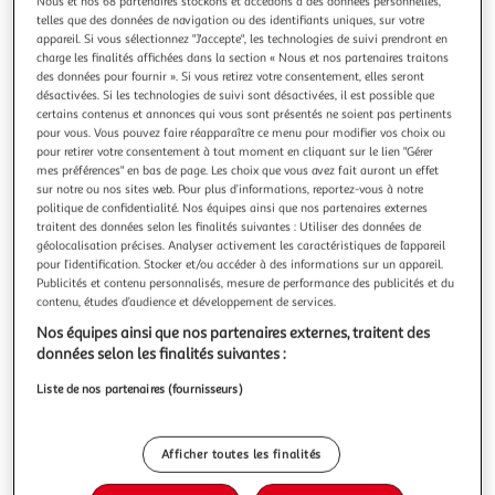
Illustration
Illustration
Nous et nos 68 partenaires stockons et accédons à des données personnelles,
telles que des données de navigation ou des identifiants uniques, sur votre
précédente
suivante
appareil. Si vous sélectionnez "J'accepte", les technologies de suivi prendront en
charge les finalités affichées dans la section « Nous et nos partenaires traitons
des données pour fournir ». Si vous retirez votre consentement, elles seront
désactivées. Si les technologies de suivi sont désactivées, il est possible que
PIERRE CARDIN
certains contenus et annonces qui vous sont présentés ne soient pas pertinents
Lot de 2 t-shirts homme en col v avec broderie sur la
pour vous. Vous pouvez faire réapparaître ce menu pour modifier vos choix ou
pour retirer votre consentement à tout moment en cliquant sur le lien "Gérer
poitrine
mes préférences" en bas de page. Les choix que vous avez fait auront un effet
Optez pour le lot de 2 tee shirts homme Signature en noir,
sur notre ou nos sites web. Pour plus d’informations, reportez-vous à notre
un choix incontournable pour un look chic et décontracté.
politique de confidentialité. Nos équipes ainsi que nos partenaires externes
Fabriqués en 100% coton, ces vêtements garantissent une
En savoir +
traitent des données selon les finalités suivantes : Utiliser des données de
douceur incomparable sur la peau. Leur coupe regular fit,
Vendu par
WEBTEX
géolocalisation précises. Analyser activement les caractéristiques de l’appareil
associée à des manches courtes et un col V, en fait des
pour l’identification. Stocker et/ou accéder à des informations sur un appareil.
Couleur
Publicités et contenu personnalisés, mesure de performance des publicités et du
pièces polyva
+1
contenu, études d’audience et développement de services.
Blanc
Nos équipes ainsi que nos partenaires externes, traitent des
données selon les finalités suivantes :
Taille
+3
XL
Liste de nos partenaires (fournisseurs)
Afficher toutes les finalités
Livraison dès 4/5 jours
4,90€