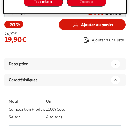
Plus d'options
Tout refuser
J'accepte
19,90€
24,90€
Vendu par
WEBTEX
-20 %
Ajouter au panier
24,90€
19,90€
Ajouter à une liste
Description
Caractéristiques
Motif
Uni
Composition Produit
100% Coton
Saison
4 saisons