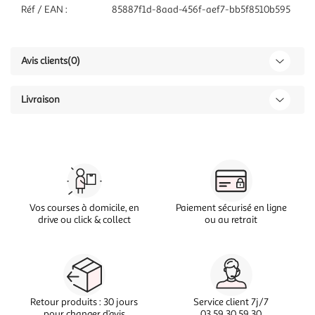
Réf / EAN :
85887f1d-8aad-456f-aef7-bb5f8510b595
Avis clients
(0)
Livraison
Vos courses à domicile, en
Paiement sécurisé en ligne
drive ou click & collect
ou au retrait
Retour produits : 30 jours
Service client 7j/7
pour changer d’avis
03 59 30 59 30