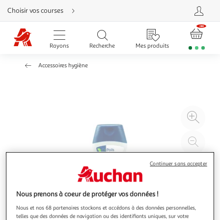
Aller
Choisir vos courses
directement
au
contenu
Aller
directement
Rayons
Recherche
Mes produits
à
la
recherche
Accessoires hygiène
Aller
directement
à
la
navigation
Aller
directement
à
Agr
la
rubrique
l'il
besoin
d'aide
à
Réd
20
l'il
à
Par
Continuer sans accepter
100
le
%
pro
Nous prenons à coeur de protéger vos données !
Nous et nos 68 partenaires stockons et accédons à des données personnelles,
telles que des données de navigation ou des identifiants uniques, sur votre