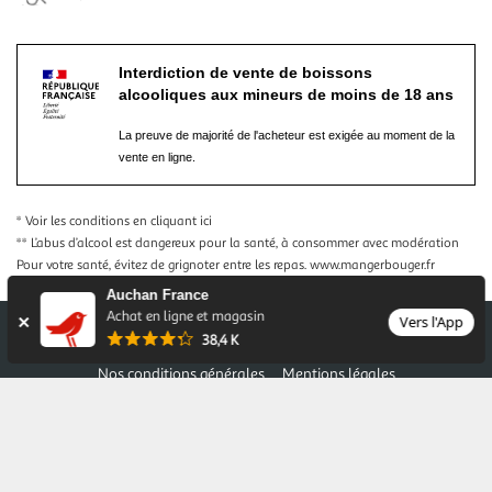
Interdiction de vente de boissons
alcooliques aux mineurs de moins de 18 ans
La preuve de majorité de l'acheteur est exigée au moment de la
vente en ligne.
* Voir les conditions
en cliquant ici
** L’abus d’alcool est dangereux pour la santé, à consommer avec modération
Pour votre santé, évitez de grignoter entre les repas.
www.mangerbouger.fr
Auchan France
Achat en ligne et magasin
Vers l'App
38,4 K
Nos conditions générales
Mentions légales
Conditions des offres et promotions
Gérer mes préférences
Politique de confidentialité
Informations légales marketplace
Auchan 2026 © Tous droits réservés