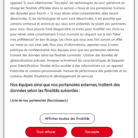
appareil. Si vous sélectionnez "J'accepte", les technologies de suivi prendront en
charge les finalités affichées dans la section « Nous et nos partenaires traitons
des données pour fournir ». Si vous retirez votre consentement, elles seront
désactivées. Si les technologies de suivi sont désactivées, il est possible que
certains contenus et annonces qui vous sont présentés ne soient pas pertinents
PHYTOSOIN
pour vous. Vous pouvez faire réapparaître ce menu pour modifier vos choix ou
pour retirer votre consentement à tout moment en cliquant sur le lien "Gérer
Shampooing à la prêle tonifiante pour chien poils
mes préférences" en bas de page. Les choix que vous avez fait auront un effet
longs
sur notre ou nos sites web. Pour plus d’informations, reportez-vous à notre
Le shampooing Phytosoin Poils Longs a été spécialement
politique de confidentialité. Nos équipes ainsi que nos partenaires externes
traitent des données selon les finalités suivantes : Utiliser des données de
conçu sous contrôle pharmaceutique pour vous aider à
géolocalisation précises. Analyser activement les caractéristiques de l’appareil
laver et démêler vos compagnons aux longs poils. Formulé
En savoir +
pour l’identification. Stocker et/ou accéder à des informations sur un appareil.
sans colorant, silicone ou parabène et avec un parfum
250ml
Publicités et contenu personnalisés, mesure de performance des publicités et du
hypoallergénique, il est naturellement doux pour la peau
contenu, études d’audience et développement de services.
de votre animal. L’assoc
Vous voulez connaître le prix de ce produit ?
Nos équipes ainsi que nos partenaires externes, traitent des
données selon les finalités suivantes :
Afficher le prix
Liste de nos partenaires (fournisseurs)
Afficher toutes les finalités
Description
Tout refuser
J'accepte