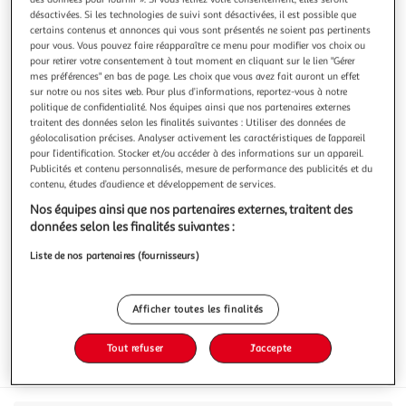
désactivées. Si les technologies de suivi sont désactivées, il est possible que
certains contenus et annonces qui vous sont présentés ne soient pas pertinents
pour vous. Vous pouvez faire réapparaître ce menu pour modifier vos choix ou
pour retirer votre consentement à tout moment en cliquant sur le lien "Gérer
mes préférences" en bas de page. Les choix que vous avez fait auront un effet
PHILIPPE WAGNER<BR/>
sur notre ou nos sites web. Pour plus d’informations, reportez-vous à notre
politique de confidentialité. Nos équipes ainsi que nos partenaires externes
Lard paysan à l'ancienne sans nitrite
traitent des données selon les finalités suivantes : Utiliser des données de
Une saveur fumée incomparable, un goût traditionnel mais
géolocalisation précises. Analyser activement les caractéristiques de l’appareil
du Sel sans Nitrite
pour l’identification. Stocker et/ou accéder à des informations sur un appareil.
En savoir +
Publicités et contenu personnalisés, mesure de performance des publicités et du
contenu, études d’audience et développement de services.
150g
Nos équipes ainsi que nos partenaires externes, traitent des
Vous voulez connaître le prix de ce produit ?
données selon les finalités suivantes :
Afficher le prix
Liste de nos partenaires (fournisseurs)
Afficher toutes les finalités
Tout refuser
J'accepte
Frais
Viande De France