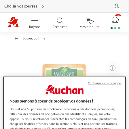
Aller
Choisir vos courses
directement
au
contenu
Aller
directement
Rayons
Recherche
Mes produits
à
la
recherche
Bacon, poitrine
Aller
directement
à
la
navigation
Aller
directement
à
Agr
la
rubrique
l'il
besoin
d'aide
à
Réd
Continuer sans accepter
20
l'il
à
Par
Nous prenons à coeur de protéger vos données !
100
le
Nous et nos 68 partenaires stockons et accédons à des données personnelles,
%
pro
telles que des données de navigation ou des identifiants uniques, sur votre
appareil. Si vous sélectionnez "J'accepte", les technologies de suivi prendront en
charge les finalités affichées dans la section « Nous et nos partenaires traitons
des données pour fournir ». Si vous retirez votre consentement, elles seront