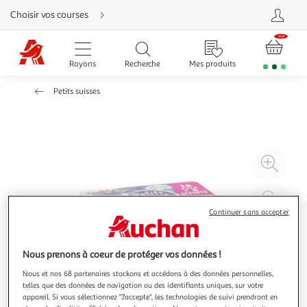
Aller
Choisir vos courses
directement
au
contenu
Aller
directement
Rayons
Recherche
Mes produits
à
la
recherche
Petits suisses
Aller
directement
à
la
navigation
Aller
directement
à
Agr
la
rubrique
l'il
besoin
d'aide
à
Réd
20
l'il
Continuer sans accepter
à
Par
100
le
Nous prenons à coeur de protéger vos données !
%
pro
Nous et nos 68 partenaires stockons et accédons à des données personnelles,
telles que des données de navigation ou des identifiants uniques, sur votre
appareil. Si vous sélectionnez "J'accepte", les technologies de suivi prendront en