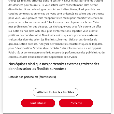
charge les finalités affichées dans la section « Nous et nos partenaires traitons
des données pour fournir ». Si vous retirez votre consentement, elles seront
désactivées. Si les technologies de suivi sont désactivées, il est possible que
certains contenus et annonces qui vous sont présentés ne soient pas pertinents
pour vous. Vous pouvez faire réapparaître ce menu pour modifier vos choix ou
pour retirer votre consentement à tout moment en cliquant sur le lien "Gérer
4.7
(6)
mes préférences" en bas de page. Les choix que vous avez fait auront un effet
PETITS FILOUS
sur notre ou nos sites web. Pour plus d’informations, reportez-vous à notre
politique de confidentialité. Nos équipes ainsi que nos partenaires externes
Petits suisses aromatisés aux fruits mixés
traitent des données selon les finalités suivantes : Utiliser des données de
Petits Filous aux fruits mixés est un fromage frais pour vos
géolocalisation précises. Analyser activement les caractéristiques de l’appareil
enfants contenant du Calcium et de la Vitamine D pour la
pour l’identification. Stocker et/ou accéder à des informations sur un appareil.
croissance des os ! Ils peuvent le consommer au goûter, au
En savoir +
Publicités et contenu personnalisés, mesure de performance des publicités et du
contenu, études d’audience et développement de services.
dessert ou au petit déjeuner ! - Source de Calcium et
24x50g
18+6 offerts
Vitamine D pour la croissance des os- Lait 100% français-
Nos équipes ainsi que nos partenaires externes, traitent des
Ingrédient
Vous voulez connaître le prix de ce produit ?
données selon les finalités suivantes :
Liste de nos partenaires (fournisseurs)
Afficher le prix
Afficher toutes les finalités
Tout refuser
J'accepte
Frais
Format