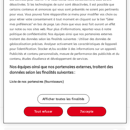
désactivées. Si les technologies de suivi sont désactivées, il est possible que
certains contenus et annonces qui vous sont présentés ne soient pas pertinents
pour vous. Vous pouvez faire réapparaître ce menu pour modifier vos choix ou
pour retirer votre consentement à tout moment en cliquant sur le lien "Gérer
mes préférences" en bas de page. Les choix que vous avez fait auront un effet
PETIT MARCHE
sur notre ou nos sites web. Pour plus d’informations, reportez-vous à notre
politique de confidentialité. Nos équipes ainsi que nos partenaires externes
Dés apéritifs Mimolette / Gouda
traitent des données selon les finalités suivantes : Utiliser des données de
120g
géolocalisation précises. Analyser activement les caractéristiques de l’appareil
pour l’identification. Stocker et/ou accéder à des informations sur un appareil.
Vous voulez connaître le prix de ce produit ?
Publicités et contenu personnalisés, mesure de performance des publicités et du
contenu, études d’audience et développement de services.
Afficher le prix
Nos équipes ainsi que nos partenaires externes, traitent des
données selon les finalités suivantes :
Liste de nos partenaires (fournisseurs)
Afficher toutes les finalités
Frais
Tout refuser
J'accepte
Caractéristiques