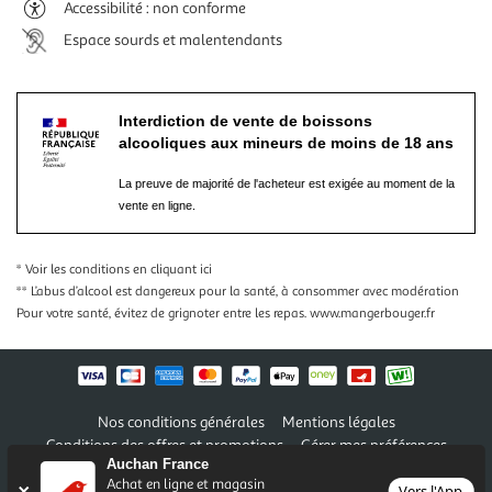
Accessibilité : non conforme
Espace sourds et malentendants
Interdiction de vente de boissons
alcooliques aux mineurs de moins de 18 ans
La preuve de majorité de l'acheteur est exigée au moment de la
vente en ligne.
* Voir les conditions
en cliquant ici
** L’abus d’alcool est dangereux pour la santé, à consommer avec modération
Pour votre santé, évitez de grignoter entre les repas.
www.mangerbouger.fr
Nos conditions générales
Mentions légales
Conditions des offres et promotions
Gérer mes préférences
Auchan France
Politique de confidentialité
Informations légales marketplace
Achat en ligne et magasin
Vers l'App