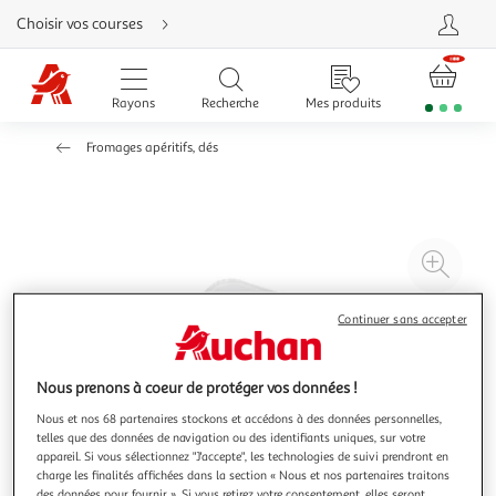
Aller
Choisir vos courses
directement
au
contenu
Aller
directement
Rayons
Recherche
Mes produits
à
la
recherche
Fromages apéritifs, dés
Aller
directement
à
la
navigation
Aller
directement
à
Agr
la
rubrique
l'il
besoin
d'aide
à
Réd
Continuer sans accepter
20
l'il
à
Par
Nous prenons à coeur de protéger vos données !
100
le
Nous et nos 68 partenaires stockons et accédons à des données personnelles,
%
pro
telles que des données de navigation ou des identifiants uniques, sur votre
appareil. Si vous sélectionnez "J'accepte", les technologies de suivi prendront en
charge les finalités affichées dans la section « Nous et nos partenaires traitons
des données pour fournir ». Si vous retirez votre consentement, elles seront