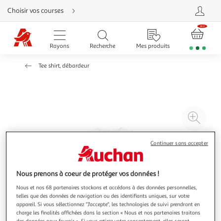
Aller
Choisir vos courses
directement
au
contenu
Aller
directement
Rayons
Recherche
Mes produits
à
la
recherche
Tee shirt, débardeur
Aller
directement
à
la
navigation
Aller
directement
à
Agr
la
rubrique
l'il
besoin
d'aide
à
Réd
Continuer sans accepter
20
l'il
à
Par
Nous prenons à coeur de protéger vos données !
100
le
%
pro
Nous et nos 68 partenaires stockons et accédons à des données personnelles,
telles que des données de navigation ou des identifiants uniques, sur votre
appareil. Si vous sélectionnez "J'accepte", les technologies de suivi prendront en
charge les finalités affichées dans la section « Nous et nos partenaires traitons
des données pour fournir ». Si vous retirez votre consentement, elles seront