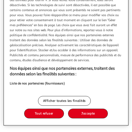
Illustration
Illustration
désactivées. Si les technologies de suivi sont désactivées, il est possible que
précédente
suivante
certains contenus et annonces qui vous sont présentés ne soient pas pertinents
pour vous. Vous pouvez faire réapparaître ce menu pour modifier vos choix ou
pour retirer votre consentement à tout moment en cliquant sur le lien "Gérer
mes préférences" en bas de page. Les choix que vous avez fait auront un effet
PETIT BÉGUIN
sur notre ou nos sites web. Pour plus d’informations, reportez-vous à notre
Blouse enfant en gaze de coton Arya
politique de confidentialité. Nos équipes ainsi que nos partenaires externes
traitent des données selon les finalités suivantes : Utiliser des données de
Indispensable dans l'armoire de votre petit bout, cette
géolocalisation précises. Analyser activement les caractéristiques de l’appareil
blouse en coton gaufré est un coup de coeur ! Elle
pour l’identification. Stocker et/ou accéder à des informations sur un appareil.
apportera à n'importe quelle tenue, une touche chic, sans
En savoir +
Publicités et contenu personnalisés, mesure de performance des publicités et du
oublier le confort. Trop tendance !Produit labellisé
contenu, études d’audience et développement de services.
Vous voulez connaître le prix de ce produit ?
STANDARD 100 by OEKO-TEX ® (BJ020 189402
Nos équipes ainsi que nos partenaires externes, traitent des
TESTEX)Une matière toute douce en gaze de
données selon les finalités suivantes :
Afficher le prix
Liste de nos partenaires (fournisseurs)
Afficher toutes les finalités
Description
Tout refuser
J'accepte
Caractéristiques