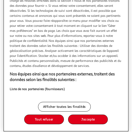
charge les finalités affichées dans la section « Nous et nos partenaires traitons
des données pour fournir ». Si vous retirez votre consentement, elles seront
désactivées. Si les technologies de suivi sont désactivées, il est possible que
certains contenus et annonces qui vous sont présentés ne soient pas pertinents
pour vous. Vous pouvez faire réapparaître ce menu pour modifier vos choix ou
pour retirer votre consentement à tout moment en cliquant sur le lien "Gérer
4.6
(26)
mes préférences" en bas de page. Les choix que vous avez fait auront un effet
PAYSAN BRETON
sur notre ou nos sites web. Pour plus d’informations, reportez-vous à notre
politique de confidentialité. Nos équipes ainsi que nos partenaires externes
Beurre moulé doux 82%MG
traitent des données selon les finalités suivantes : Utiliser des données de
Paysan Breton, né il y a plus de 50 ans par et pour ses
géolocalisation précises. Analyser activement les caractéristiques de l’appareil
éleveurs laitiers, élabore des produits bons et bien faits
pour l’identification. Stocker et/ou accéder à des informations sur un appareil.
avec du lait de Bretagne et Pays de La Loire Avec les beurres
En savoir +
Publicités et contenu personnalisés, mesure de performance des publicités et du
contenu, études d’audience et développement de services.
Paysan Breton, régalez‑vous au quotidien tout en
500g
soutenant nos éleveurs !Partagez le goût du bon les yeux
Nos équipes ainsi que nos partenaires externes, traitent des
fermés ! Fabriqu
Vous voulez connaître le prix de ce produit ?
données selon les finalités suivantes :
Liste de nos partenaires (fournisseurs)
Afficher le prix
Afficher toutes les finalités
Tout refuser
J'accepte
Format
Frais