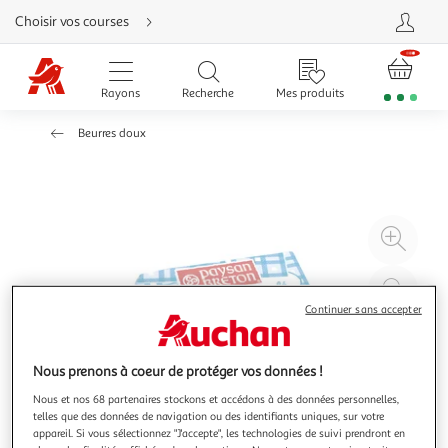
Aller
Choisir vos courses
directement
au
contenu
Aller
directement
Rayons
Recherche
Mes produits
à
la
recherche
Beurres doux
Aller
directement
à
la
navigation
Aller
directement
à
Agr
la
rubrique
l'il
besoin
d'aide
à
Réd
20
l'il
Continuer sans accepter
à
Par
100
le
Nous prenons à coeur de protéger vos données !
%
pro
Nous et nos 68 partenaires stockons et accédons à des données personnelles,
telles que des données de navigation ou des identifiants uniques, sur votre
appareil. Si vous sélectionnez "J'accepte", les technologies de suivi prendront en