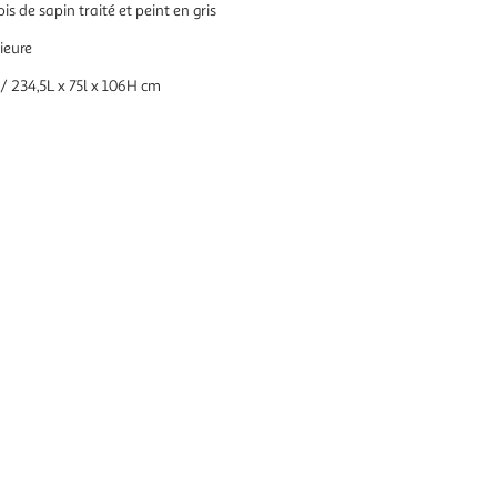
is de sapin traité et peint en gris
rieure
 / 234,5L x 75l x 106H cm