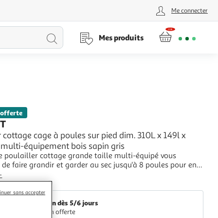
Me connecter
Lancer
Mes produits
la
recherche
 offerte
T
r cottage cage à poules sur pied dim. 310L x 149l x
multi-équipement bois sapin gris
 poulailler cottage grande taille multi-équipé vous
de faire grandir et garder au sec jusqu'à 8 poules pour en
eilleur rendement de ponte !Caractéristiques :- Offrez à vos
+
magnifique poulailler cottage afin de les protéger contre
Aosom
climatiques, les pré
inuer sans accepter
Livraison dès 5/6 jours
Livraison offerte