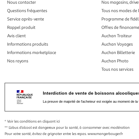
Nous contacter
Nos magasins, drives
Questions fréquentes
Tous nos modes de l
Service après-vente
Programme de fidél
Rappel produit
Offres de financem
Avis client
Auchan Traiteur
Informations produits
Auchan Voyages
Informations marketplace
Auchan Billetterie
Nos rayons
Auchan Photo
Tous nos services
Interdiction de vente de boissons alcooliqu
La preuve de majorité de l'acheteur est exigée au moment de la 
* Voir les conditions
en cliquant ici
** L’abus d’alcool est dangereux pour la santé, à consommer avec modération
Pour votre santé, évitez de grignoter entre les repas.
www.mangerbouger.fr