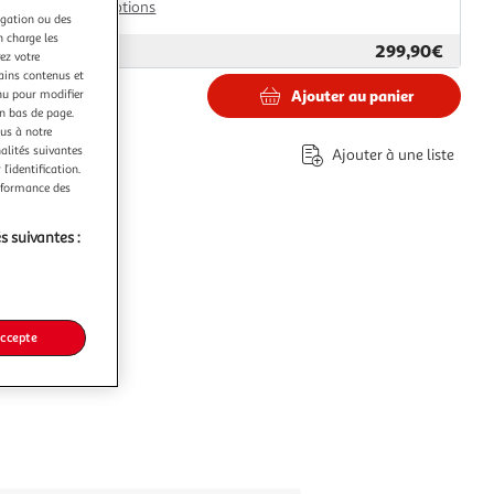
Plus d'options
igation ou des
n charge les
299,90€
ar
Aosom
ez votre
tains contenus et
nu pour modifier
Ajouter au panier
en bas de page.
0€
ous à notre
nalités suivantes
Ajouter à une liste
l’identification.
erformance des
s suivantes :
accepte