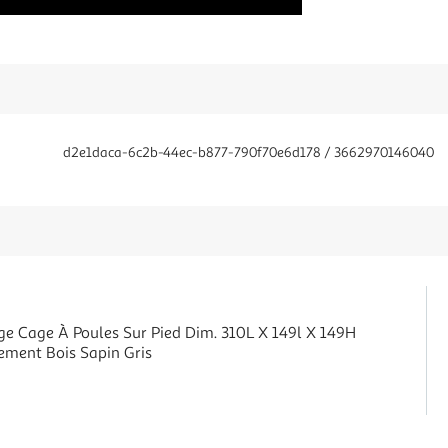
d2e1daca-6c2b-44ec-b877-790f70e6d178 / 3662970146040
age Cage À Poules Sur Pied Dim. 310L X 149l X 149H
ment Bois Sapin Gris