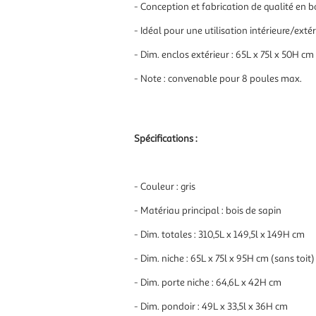
- Conception et fabrication de qualité en bo
- Idéal pour une utilisation intérieure/exté
- Dim. enclos extérieur : 65L x 75l x 50H cm
- Note : convenable pour 8 poules max.
Spécifications :
- Couleur : gris
- Matériau principal : bois de sapin
- Dim. totales : 310,5L x 149,5l x 149H cm
- Dim. niche : 65L x 75l x 95H cm (sans toit)
- Dim. porte niche : 64,6L x 42H cm
- Dim. pondoir : 49L x 33,5l x 36H cm