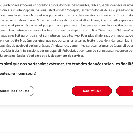
8 partenaires stockons et accédons à des données personnelles, telles que des données de nav
niques, sur votre appareil. Si vous sélectionnez "J'accepte", les technologies de suivi prendront e
Vendu p
chées dans la section « Nous et nos partenaires traitons des données pour fournir ». Si vous retir
 elles seront désactivées. Si les technologies de suivi sont désactivées, il est possible que cer
vous sont présentés ne soient pas pertinents pour vous. Vous pouvez faire réapparaître ce me
pour retirer votre consentement à tout moment en cliquant sur le lien "Gérer mes préférences" 
299,9
 vous avez fait auront un effet sur notre ou nos sites web. Pour plus d’informations, reportez-v
confidentialité. Nos équipes ainsi que nos partenaires externes traitent des données selon les fi
 données de géolocalisation précises. Analyser activement les caractéristiques de l’appareil pour 
 accéder à des informations sur un appareil. Publicités et contenu personnalisés, mesure de p
 du contenu, études d’audience et développement de services.
s ainsi que nos partenaires externes, traitent des données selon les finalité
partenaires (fournisseurs)
toutes les finalités
Tout refuser
J'