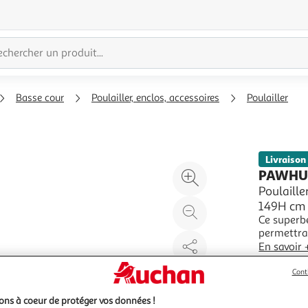
Basse cour
Poulailler, enclos, accessoires
Poulailler
Livraison
Agrandir
PAWHU
l'illustration
Poulaille
149H cm 
à
Réduire
Ce superbe
200%
l'illustration
permettra 
à
Partager
tirer le m
En savoir 
100
le
poules ce 
Vendu par
les aléas 
Cont
%
produit
ns à coeur de protéger vos données !