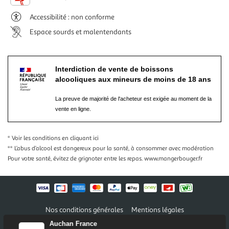
Accessibilité : non conforme
Espace sourds et malentendants
Interdiction de vente de boissons
alcooliques aux mineurs de moins de 18 ans
La preuve de majorité de l'acheteur est exigée au moment de la
vente en ligne.
* Voir les conditions
en cliquant ici
** L’abus d’alcool est dangereux pour la santé, à consommer avec modération
Pour votre santé, évitez de grignoter entre les repas.
www.mangerbouger.fr
Nos conditions générales
Mentions légales
Conditions des offres et promotions
Gérer mes préférences
Auchan France