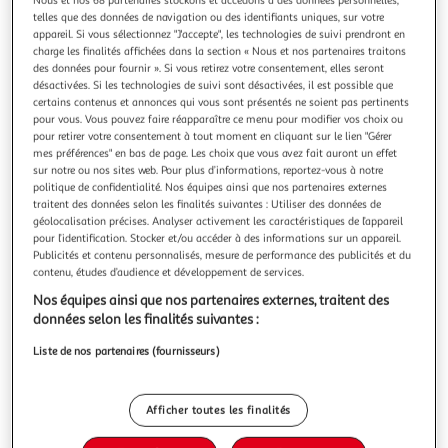
Illustration
Illustration
telles que des données de navigation ou des identifiants uniques, sur votre
précédente
suivante
appareil. Si vous sélectionnez "J'accepte", les technologies de suivi prendront en
charge les finalités affichées dans la section « Nous et nos partenaires traitons
des données pour fournir ». Si vous retirez votre consentement, elles seront
Livraison offerte
désactivées. Si les technologies de suivi sont désactivées, il est possible que
certains contenus et annonces qui vous sont présentés ne soient pas pertinents
PAWHUT
pour vous. Vous pouvez faire réapparaître ce menu pour modifier vos choix ou
pour retirer votre consentement à tout moment en cliquant sur le lien "Gérer
Arbre à chats multi-équipements griffoirs grattoirs
mes préférences" en bas de page. Les choix que vous avez fait auront un effet
plateformes niche jeu boule suspendue ø 48 x 104h
sur notre ou nos sites web. Pour plus d’informations, reportez-vous à notre
cm gris
politique de confidentialité. Nos équipes ainsi que nos partenaires externes
traitent des données selon les finalités suivantes : Utiliser des données de
Instrument de jeu idéal pour les chats, cet arbre à chats
géolocalisation précises. Analyser activement les caractéristiques de l’appareil
multi-équipements doté de nombreuses plateformes,
pour l’identification. Stocker et/ou accéder à des informations sur un appareil.
griffoirs, grattoirs, d'une niche et d'un jeu de boule
En savoir +
Publicités et contenu personnalisés, mesure de performance des publicités et du
suspendue permettra à votre animal de jouer, se reposer et
Vendu par
Aosom
contenu, études d’audience et développement de services.
de s'épanouir pleinement !Caractéristiques : - Arbre à chats
Nos équipes ainsi que nos partenaires externes, traitent des
design coloris gr
Livraison dès 2/3 jours
données selon les finalités suivantes :
Retrait offert dès 35€
Plus d'options
Liste de nos partenaires (fournisseurs)
43,90€
Vendu par
Aosom
Afficher toutes les finalités
Livraison dès 1/2 semaines