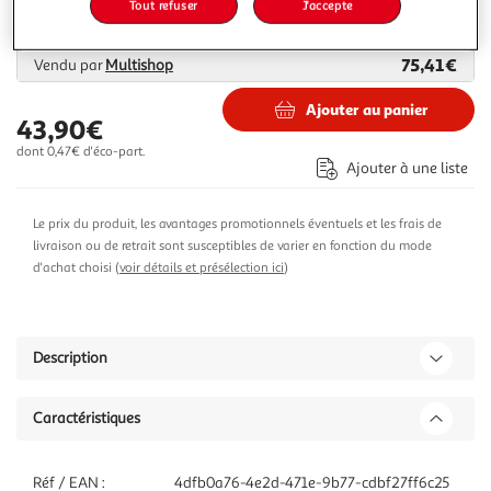
4,99€
Tout refuser
J'accepte
Plus d'options
75,41€
Vendu par
Multishop
Ajouter au panier
43,90€
dont 0,47€ d'éco-part.
Ajouter à une liste
Le prix du produit, les avantages promotionnels éventuels et les frais de
livraison ou de retrait sont susceptibles de varier en fonction du mode
d'achat choisi (
voir détails et présélection ici
)
Description
Caractéristiques
Réf / EAN :
4dfb0a76-4e2d-471e-9b77-cdbf27ff6c25