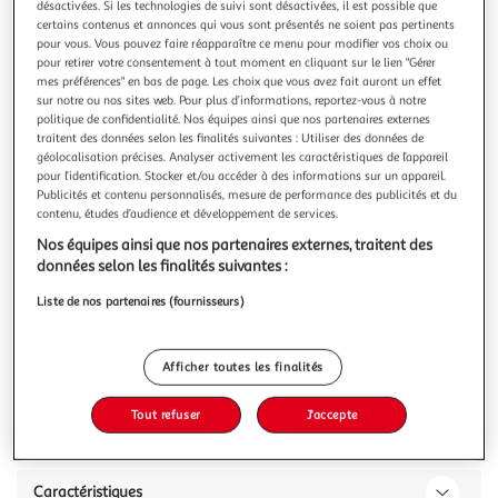
désactivées. Si les technologies de suivi sont désactivées, il est possible que
certains contenus et annonces qui vous sont présentés ne soient pas pertinents
pour vous. Vous pouvez faire réapparaître ce menu pour modifier vos choix ou
pour retirer votre consentement à tout moment en cliquant sur le lien "Gérer
mes préférences" en bas de page. Les choix que vous avez fait auront un effet
sur notre ou nos sites web. Pour plus d’informations, reportez-vous à notre
5.0
(3)
politique de confidentialité. Nos équipes ainsi que nos partenaires externes
PASQUIER
traitent des données selon les finalités suivantes : Utiliser des données de
géolocalisation précises. Analyser activement les caractéristiques de l’appareil
Tartines de pain grillé au blé complet
pour l’identification. Stocker et/ou accéder à des informations sur un appareil.
.
Publicités et contenu personnalisés, mesure de performance des publicités et du
En savoir +
contenu, études d’audience et développement de services.
240g
2x12 tranches
Nos équipes ainsi que nos partenaires externes, traitent des
données selon les finalités suivantes :
Vous voulez connaître le prix de ce produit ?
Liste de nos partenaires (fournisseurs)
Afficher le prix
Afficher toutes les finalités
Tout refuser
J'accepte
Description
Caractéristiques