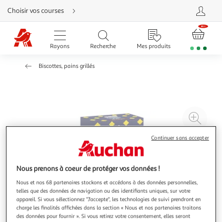
Aller
Choisir vos courses
directement
au
contenu
Aller
directement
Rayons
Recherche
Mes produits
à
la
recherche
Biscottes, pains grillés
Aller
directement
à
la
navigation
Aller
directement
à
Agr
la
rubrique
l'il
besoin
d'aide
Continuer sans accepter
à
Réd
20
l'il
à
Par
Nous prenons à coeur de protéger vos données !
100
le
Nous et nos 68 partenaires stockons et accédons à des données personnelles,
%
pro
telles que des données de navigation ou des identifiants uniques, sur votre
appareil. Si vous sélectionnez "J'accepte", les technologies de suivi prendront en
charge les finalités affichées dans la section « Nous et nos partenaires traitons
des données pour fournir ». Si vous retirez votre consentement, elles seront