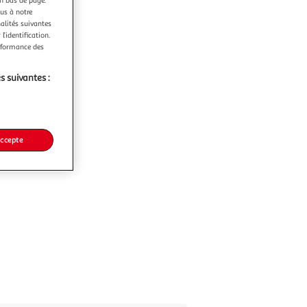
ous à notre
nalités suivantes
l’identification.
erformance des
s suivantes :
accepte