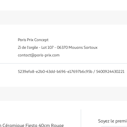
Paris Prix Concept
Zi de l'argile - Lot 107 - 06370 Mouans Sartoux
contact@paris-prix.com
5239efa8-e2b0-43dd-b696-e17697b6c95b / 5400924430221
Soyez le premi
n Céramique Fiesta 40cm Rouge