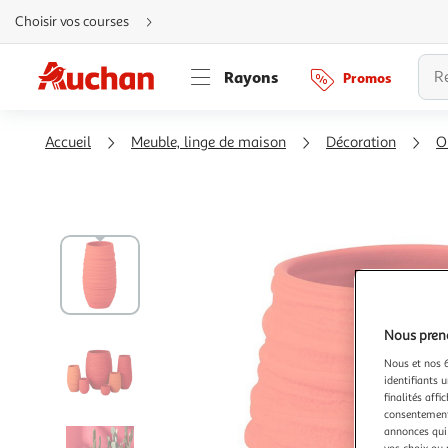
Aller
Choisir vos courses
directement
au
contenu
Aller
Rayons
Promos
directement
à
la
recherche
Aller
Accueil
Meuble, linge de maison
Décoration
O
directement
à
la
navigation
Aller
directement
à
la
rubrique
besoin
d'aide
Nous preno
Nous et nos 6
identifiants u
finalités affi
consentement,
annonces qui 
vos choix ou 