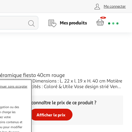
Me connecter
Lancer
Mes produits
la
recherche
céramique fiesta 40cm rouge
ns Techniques : Dimensions : L. 22 x l. 19 x H. 40 cm Matière
amique Spécificités : Coloré & Utile Vase design strié Vendu
inuer sans accepter
Poids : 5,14 kg Couleur : Rouge
+
Vous voulez connaître le prix de ce produit ?
igation ou des
n charge les
Afficher le prix
ez votre
tains contenus et
nu pour modifier
en bas de page.