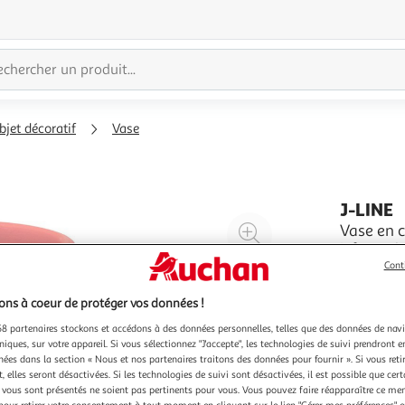
bjet décoratif
Vase
J-LINE
Agrandir
Vase en 
Informatio
l'illustration
: 100% Cér
Cont
à
Réduire
à l'unité 
En savoir 
200%
l'illustration
ns à coeur de protéger vos données !
à
Partager
8 partenaires stockons et accédons à des données personnelles, telles que des données de nav
100
le
niques, sur votre appareil. Si vous sélectionnez "J'accepte", les technologies de suivi prendront e
chées dans la section « Nous et nos partenaires traitons des données pour fournir ». Si vous retir
%
produit
 elles seront désactivées. Si les technologies de suivi sont désactivées, il est possible que cer
vous sont présentés ne soient pas pertinents pour vous. Vous pouvez faire réapparaître ce me
pour retirer votre consentement à tout moment en cliquant sur le lien "Gérer mes préférences" 