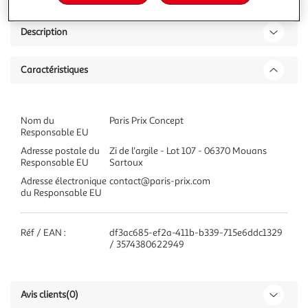
Description
Caractéristiques
Nom du
Paris Prix Concept
Responsable EU
Adresse postale du
Zi de l'argile - Lot 107 - 06370 Mouans
Responsable EU
Sartoux
Adresse électronique
contact@paris-prix.com
du Responsable EU
Réf / EAN :
df3ac685-ef2a-411b-b339-715e6ddc1329
/ 3574380622949
Avis clients
(0)