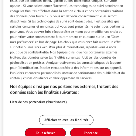
Illustration
Illustration
telles que des données de navigation ou des identifiants uniques, sur votre
appareil. Si vous sélectionnez "J'accepte", les technologies de suivi prendront en
précédente
suivante
charge les finalités affichées dans la section « Nous et nos partenaires traitons
des données pour fournir ». Si vous retirez votre consentement, elles seront
désactivées. Si les technologies de suivi sont désactivées, il est possible que
certains contenus et annonces qui vous sont présentés ne soient pas pertinents
LOVE STORY
pour vous. Vous pouvez faire réapparaître ce menu pour modifier vos choix ou
Tente pour chat sweet cat 38cm vert foncé
pour retirer votre consentement à tout moment en cliquant sur le lien "Gérer
mes préférences" en bas de page. Les choix que vous avez fait auront un effet
Informations Techniques : Dimensions : L. 35 x l. 35 x H. 38
sur notre ou nos sites web. Pour plus d’informations, reportez-vous à notre
cm Matière : Polyester Spécificités : Pratique & Efficace
politique de confidentialité. Nos équipes ainsi que nos partenaires externes
Tente pour Chat Forme Ronde Texture Douce & Agréable
En savoir +
traitent des données selon les finalités suivantes : Utiliser des données de
Poids : 0,513 kg Couleur : Vert Foncé
Vendu par
Paris Prix
géolocalisation précises. Analyser activement les caractéristiques de l’appareil
pour l’identification. Stocker et/ou accéder à des informations sur un appareil.
Livr. ou retrait dès 3/4 jours
Publicités et contenu personnalisés, mesure de performance des publicités et du
A partir de 7,99€
contenu, études d’audience et développement de services.
Plus d'options
Nos équipes ainsi que nos partenaires externes, traitent des
données selon les finalités suivantes :
28,99€
35,99€
Vendu par
Paris Prix
Liste de nos partenaires (fournisseurs)
-19 %
Ajouter au panier
35,99€
28,99€
Afficher toutes les finalités
Ajouter à une liste
dont 0,20€ d'éco part. mobilier.
Tout refuser
J'accepte