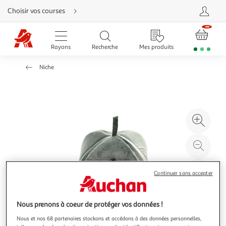
Aller
Choisir vos courses
directement
au
contenu
Aller
directement
Rayons
Recherche
Mes produits
à
la
recherche
Niche
Aller
directement
à
la
navigation
Aller
directement
à
Agr
la
rubrique
l'il
besoin
d'aide
à
Réd
20
l'il
à
Par
Continuer sans accepter
100
le
%
pro
Nous prenons à coeur de protéger vos données !
Nous et nos 68 partenaires stockons et accédons à des données personnelles,