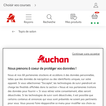
Aller
Choisir vos courses
directement
au
contenu
Aller
directement
Rayons
Recherche
Mes produits
à
la
recherche
Tapis de salon
Aller
directement
à
la
navigation
Aller
directement
à
PARIS PRIX
Continuer sans accepter
la
Tapis Tissé Effet Métallique Spark Ivoire & Or
rubrique
besoin
Informations Techniques : Dimensions : 3 Tailles Disponibles
d'aide
Nous prenons à coeur de protéger vos données !
Hauteur : 8 mm (environ) Matières : Revêtement : 100%
Cuir Dos : 100% Coton Spécificités : Résistant & Robuste
En savoir +
Nous et nos 68 partenaires stockons et accédons à des données personnelles,
Tapis déco Forme Rectangulaire Effet Métallique Faible
telles que des données de navigation ou des identifiants uniques, sur votre
Vous voulez connaître le prix de ce produit ?
Peluche Entretien & Fabrication : Type de Fabrication : Fait
appareil. Si vous sélectionnez "J'accepte", les technologies de suivi prendront en
Main Id
charge les finalités affichées dans la section « Nous et nos partenaires traitons
des données pour fournir ». Si vous retirez votre consentement, elles seront
Afficher le prix
désactivées. Si les technologies de suivi sont désactivées, il est possible que
certains contenus et annonces qui vous sont présentés ne soient pas pertinents
pour vous. Vous pouvez faire réapparaître ce menu pour modifier vos choix ou