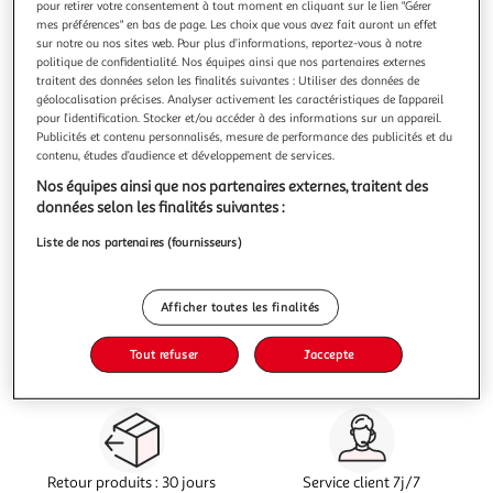
pour retirer votre consentement à tout moment en cliquant sur le lien "Gérer
mes préférences" en bas de page. Les choix que vous avez fait auront un effet
sur notre ou nos sites web. Pour plus d’informations, reportez-vous à notre
Description
politique de confidentialité. Nos équipes ainsi que nos partenaires externes
traitent des données selon les finalités suivantes : Utiliser des données de
géolocalisation précises. Analyser activement les caractéristiques de l’appareil
Caractéristiques
pour l’identification. Stocker et/ou accéder à des informations sur un appareil.
Publicités et contenu personnalisés, mesure de performance des publicités et du
contenu, études d’audience et développement de services.
Avis clients
(0)
Nos équipes ainsi que nos partenaires externes, traitent des
données selon les finalités suivantes :
Liste de nos partenaires (fournisseurs)
Afficher toutes les finalités
Vos courses à domicile, en
Paiement sécurisé en ligne
drive ou click & collect
ou au retrait
Tout refuser
J'accepte
Retour produits : 30 jours
Service client 7j/7