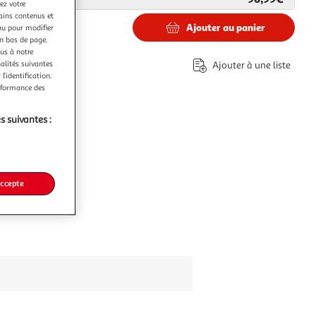
ez votre
tains contenus et
Ajouter au panier
nu pour modifier
€
en bas de page.
ous à notre
co part. mobilier.
nalités suivantes
Ajouter à une liste
l’identification.
erformance des
s suivantes :
accepte