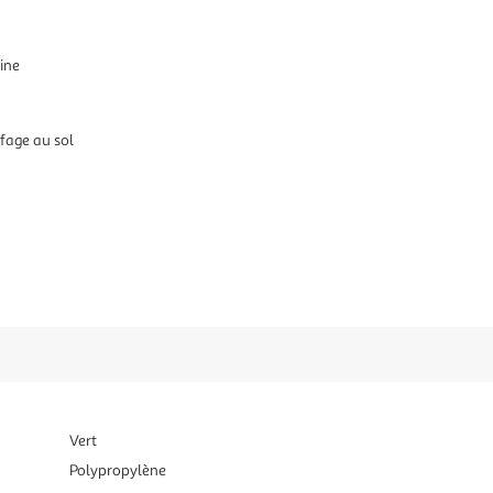
hine
ffage au sol
Vert
Polypropylène