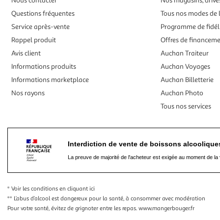
Nous contacter
Nos magasins, drives
Questions fréquentes
Tous nos modes de l
Service après-vente
Programme de fidél
Rappel produit
Offres de financem
Avis client
Auchan Traiteur
Informations produits
Auchan Voyages
Informations marketplace
Auchan Billetterie
Nos rayons
Auchan Photo
Tous nos services
Interdiction de vente de boissons alcooliqu
La preuve de majorité de l'acheteur est exigée au moment de la 
* Voir les conditions
en cliquant ici
** L’abus d’alcool est dangereux pour la santé, à consommer avec modération
Pour votre santé, évitez de grignoter entre les repas.
www.mangerbouger.fr