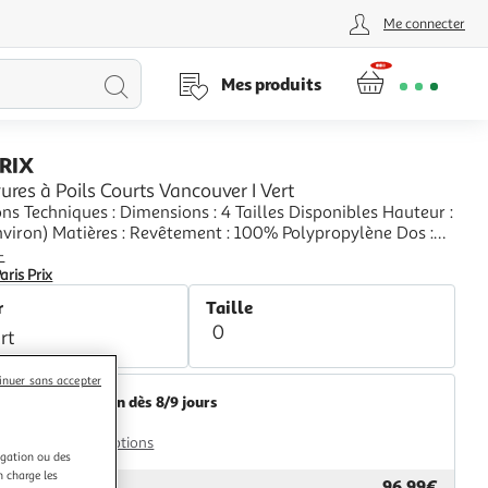
Me connecter
Lancer
Mes produits
la
PRIX
recherche
ures à Poils Courts Vancouver I Vert
ns Techniques : Dimensions : 4 Tailles Disponibles Hauteur :
s : Revêtement : 100% Polypropylène Dos :
sign Rayures Haute Durabilité
+
obuste Oeko-Tex Standard 100 Entretien & Fabrication :
aris Prix
brication : Tissé
r
Taille
0
rt
inuer sans accepter
Livraison dès 8/9 jours
8,99€
Plus d'options
igation ou des
n charge les
96,99€
ar
Paris Prix