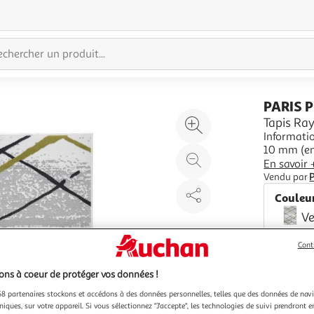
PARIS 
Agrandir
Tapis Ray
Informatio
l'illustration
10 mm (environ) Matière
à
Réduire
Jute Spécificités : Coloré & Moderne De
En savoir 
200%
l'illustration
Toucher R
Vendu par
P
Type de fa
à
Partager
Couleu
100
le
Ve
%
produit
Cont
ns à coeur de protéger vos données !
8 partenaires stockons et accédons à des données personnelles, telles que des données de nav
niques, sur votre appareil. Si vous sélectionnez "J'accepte", les technologies de suivi prendront e
Vendu p