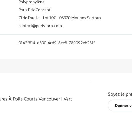
Polypropylène
Paris Prix Concept
Zi de l'argile - Lot 107 - 06370 Mouans Sartoux
contact@paris-prix.com
0142f814-d300-4cd9-8ee8-789092eb231f
Soyez le pr
res À Poils Courts Vancouver I Vert
Donner v