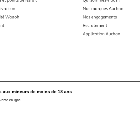
 et points de retrait
Qui sommes-nous ?
ivraison
Nos marques Auchan
ité Waaoh!
Nos engagements
ent
Recrutement
Application Auchan
es aux mineurs de moins de 18 ans
vente en ligne.