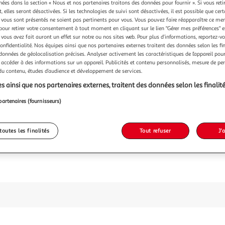
chées dans la section « Nous et nos partenaires traitons des données pour fournir ». Si vous retir
 elles seront désactivées. Si les technologies de suivi sont désactivées, il est possible que cer
vous sont présentés ne soient pas pertinents pour vous. Vous pouvez faire réapparaître ce me
96,99
pour retirer votre consentement à tout moment en cliquant sur le lien "Gérer mes préférences" 
 vous avez fait auront un effet sur notre ou nos sites web. Pour plus d’informations, reportez-v
dont 0,12€ d'é
confidentialité. Nos équipes ainsi que nos partenaires externes traitent des données selon les fi
 données de géolocalisation précises. Analyser activement les caractéristiques de l’appareil pour 
 accéder à des informations sur un appareil. Publicités et contenu personnalisés, mesure de p
 du contenu, études d’audience et développement de services.
s ainsi que nos partenaires externes, traitent des données selon les finalité
partenaires (fournisseurs)
toutes les finalités
Tout refuser
J'