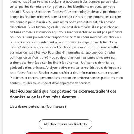
Illustration
Illustration
Nous et nos 68 partenaires stockons et accédons à des données personnelles,
telles que des données de navigation ou des identifiants uniques, sur votre
précédente
suivante
appareil. Si vous sélectionnez "J'accepte", les technologies de suivi prendront en
charge les finalités affichées dans la section « Nous et nos partenaires traitons
des données pour fournir ». Si vous retirez votre consentement, elles seront
désactivées. Si les technologies de suivi sont désactivées, il est possible que
PARIS PRIX
certains contenus et annonces qui vous sont présentés ne soient pas pertinents
Tableau Imprimé White Lilacs
pour vous. Vous pouvez faire réapparaître ce menu pour modifier vos choix ou
Informations Techniques : Matière : Structure : Bois (Pin)
pour retirer votre consentement à tout moment en cliquant sur le lien "Gérer
mes préférences" en bas de page. Les choix que vous avez fait auront un effet
Revêtement : Toile Intissée Spécificités : Format :
sur notre ou nos sites web. Pour plus d’informations, reportez-vous à notre
Rectangulaire Tableau imprimée sur toile Impression Full
En savoir +
politique de confidentialité. Nos équipes ainsi que nos partenaires externes
HD Haute Résolution 360 dpi Garantie une parfaite netteté
Vendu par
Paris Prix
traitent des données selon les finalités suivantes : Utiliser des données de
et profondeur des couleurs Protection UV pour une
géolocalisation précises. Analyser activement les caractéristiques de l’appareil
Couleur
résistance au soleil Ch
pour l’identification. Stocker et/ou accéder à des informations sur un appareil.
Multicolore
Publicités et contenu personnalisés, mesure de performance des publicités et du
contenu, études d’audience et développement de services.
Taille
Nos équipes ainsi que nos partenaires externes, traitent des
+2
données selon les finalités suivantes :
40 x 60 cm
Liste de nos partenaires (fournisseurs)
Livraison dès 8/9 jours
8,99€
Afficher toutes les finalités
Plus d'options