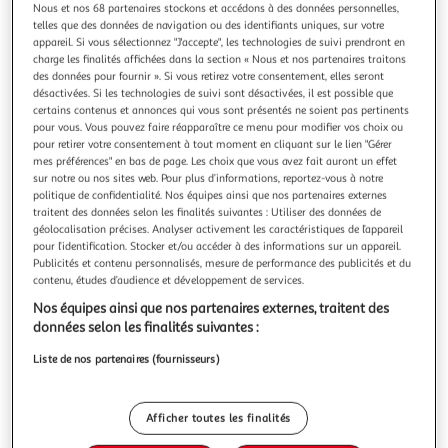
Illustration
Illustration
Nous et nos 68 partenaires stockons et accédons à des données personnelles,
précédente
suivante
telles que des données de navigation ou des identifiants uniques, sur votre
appareil. Si vous sélectionnez "J'accepte", les technologies de suivi prendront en
charge les finalités affichées dans la section « Nous et nos partenaires traitons
des données pour fournir ». Si vous retirez votre consentement, elles seront
désactivées. Si les technologies de suivi sont désactivées, il est possible que
PARIS PRIX
certains contenus et annonces qui vous sont présentés ne soient pas pertinents
Tableau Imprimé Swinger, New Orleans - Banksy
pour vous. Vous pouvez faire réapparaître ce menu pour modifier vos choix ou
Informations Techniques : Matière : Structure : Bois (Pin)
pour retirer votre consentement à tout moment en cliquant sur le lien "Gérer
Revêtement : Toile Intissée Spécificités : Format :
mes préférences" en bas de page. Les choix que vous avez fait auront un effet
Rectangulaire Tableau imprimée sur toile Impression Full
sur notre ou nos sites web. Pour plus d’informations, reportez-vous à notre
En savoir +
politique de confidentialité. Nos équipes ainsi que nos partenaires externes
HD Haute Résolution 360 dpi Garantie une parfaite netteté
Vendu par
Paris Prix
traitent des données selon les finalités suivantes : Utiliser des données de
et profondeur des couleurs Protection UV pour une
Couleur
géolocalisation précises. Analyser activement les caractéristiques de l’appareil
résistance au soleil Ch
pour l’identification. Stocker et/ou accéder à des informations sur un appareil.
Multicolore
Publicités et contenu personnalisés, mesure de performance des publicités et du
contenu, études d’audience et développement de services.
Taille
Nos équipes ainsi que nos partenaires externes, traitent des
+2
40 x 60 cm
données selon les finalités suivantes :
Liste de nos partenaires (fournisseurs)
Livraison dès 8/9 jours
8,99€
Afficher toutes les finalités
Plus d'options