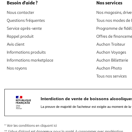
Besoin d'aide ?
Nos services
Nous contacter
Nos magasins, drives
Questions fréquentes
Tous nos modes de l
Service après-vente
Programme de fidél
Rappel produit
Offres de financem
Avis client
Auchan Traiteur
Informations produits
Auchan Voyages
Informations marketplace
Auchan Billetterie
Nos rayons
Auchan Photo
Tous nos services
Interdiction de vente de boissons alcooliqu
La preuve de majorité de l'acheteur est exigée au moment de la 
* Voir les conditions
en cliquant ici
** L’abus d’alcool est dangereux pour la santé, à consommer avec modération