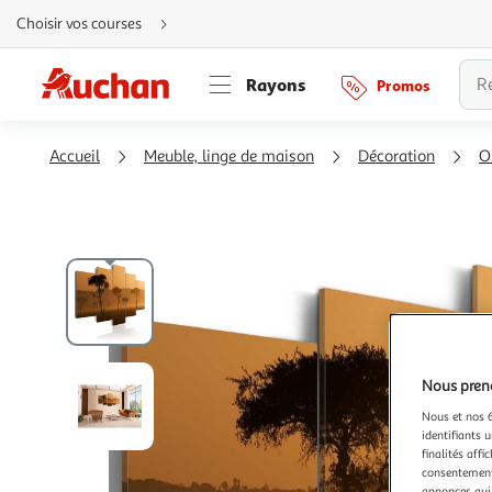
Aller
Choisir vos courses
directement
au
contenu
Aller
Rayons
Promos
directement
à
la
recherche
Aller
Accueil
Meuble, linge de maison
Décoration
O
directement
à
la
navigation
Aller
directement
à
la
rubrique
besoin
d'aide
Nous preno
Nous et nos 6
identifiants u
finalités affi
consentement,
annonces qui 