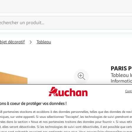
bjet décoratif
Tableau
PARIS 
Agrandir
Tableau 
Informations Techniq
l'illustration
Toile Inti
à
Réduire
Cont
sur toile
En savoir 
200%
l'illustration
parfaite n
Vendu par
P
résistance
à
Partager
ns à coeur de protéger vos données !
Couleu
100
le
8 partenaires stockons et accédons à des données personnelles, telles que des données de nav
Mu
niques, sur votre appareil. Si vous sélectionnez "J'accepte", les technologies de suivi prendront e
%
produit
chées dans la section « Nous et nos partenaires traitons des données pour fournir ». Si vous retir
 elles seront désactivées. Si les technologies de suivi sont désactivées, il est possible que cer
vous sont présentés ne soient pas pertinents pour vous. Vous pouvez faire réapparaître ce me