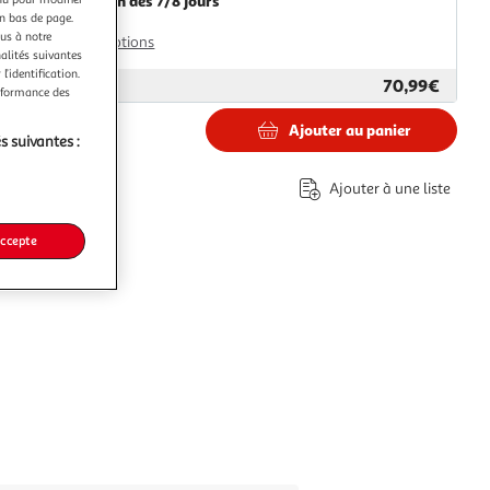
Livraison dès 7/8 jours
en bas de page.
8,99€
ous à notre
Plus d'options
nalités suivantes
l’identification.
70,99€
ar
Paris Prix
erformance des
Ajouter au panier
s suivantes :
€
Ajouter à une liste
accepte