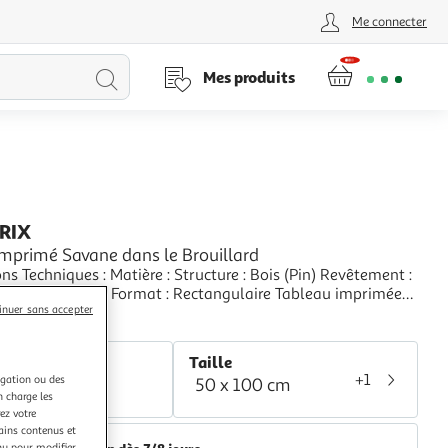
Me connecter
Lancer
Mes produits
la
recherche
PRIX
Imprimé Savane dans le Brouillard
ues : Matière : Structure : Bois (Pin) Revêtement :
ssée Spécificités : Format : Rectangulaire Tableau imprimée
inuer sans accepter
 Impression Full HD Haute Résolution 360 dpi Garantie une
+
etteté et profondeur des couleurs Protection UV pour une
aris Prix
 au soleil Ch
r
Taille
+1
igation ou des
50 x 100 cm
lticolore
n charge les
ez votre
tains contenus et
nu pour modifier