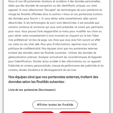
Illustration
Illustration
Nous et nos 68 partenaires stockons et accédons à des données personnelles,
telles que des données de navigation ou des identifiants uniques, sur votre
précédente
suivante
appareil. Si vous sélectionnez "J'accepte", les technologies de suivi prendront en
charge les finalités affichées dans la section « Nous et nos partenaires traitons
des données pour fournir ». Si vous retirez votre consentement, elles seront
désactivées. Si les technologies de suivi sont désactivées, il est possible que
PARIS PRIX
certains contenus et annonces qui vous sont présentés ne soient pas pertinents
Tableau Imprimé Queen of Monkeys
pour vous. Vous pouvez faire réapparaître ce menu pour modifier vos choix ou
Informations Techniques : Matière : Structure : Bois (Pin)
pour retirer votre consentement à tout moment en cliquant sur le lien "Gérer
mes préférences" en bas de page. Les choix que vous avez fait auront un effet
Revêtement : Toile Intissée Spécificités : Format :
sur notre ou nos sites web. Pour plus d’informations, reportez-vous à notre
Rectangulaire Tableau imprimée sur toile Impression Full
En savoir +
politique de confidentialité. Nos équipes ainsi que nos partenaires externes
HD Haute Résolution 360 dpi Garantie une parfaite netteté
Vendu par
Paris Prix
traitent des données selon les finalités suivantes : Utiliser des données de
et profondeur des couleurs Protection UV pour une
géolocalisation précises. Analyser activement les caractéristiques de l’appareil
Couleur
résistance au soleil Ch
pour l’identification. Stocker et/ou accéder à des informations sur un appareil.
Multicolore
Publicités et contenu personnalisés, mesure de performance des publicités et du
contenu, études d’audience et développement de services.
Taille
Nos équipes ainsi que nos partenaires externes, traitent des
+2
données selon les finalités suivantes :
40 x 60 cm
Liste de nos partenaires (fournisseurs)
Livraison dès 8/9 jours
8,99€
Afficher toutes les finalités
Plus d'options