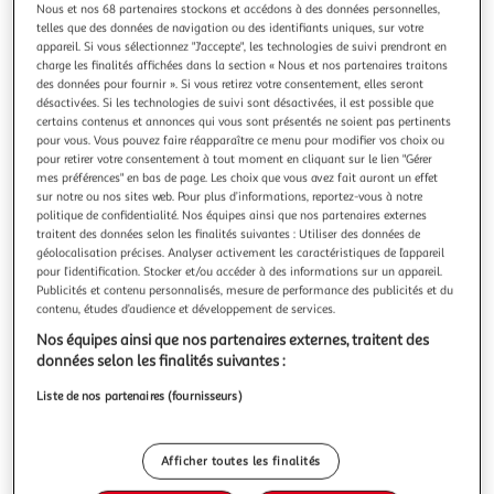
Illustration
Illustration
Nous et nos 68 partenaires stockons et accédons à des données personnelles,
précédente
suivante
telles que des données de navigation ou des identifiants uniques, sur votre
appareil. Si vous sélectionnez "J'accepte", les technologies de suivi prendront en
charge les finalités affichées dans la section « Nous et nos partenaires traitons
des données pour fournir ». Si vous retirez votre consentement, elles seront
désactivées. Si les technologies de suivi sont désactivées, il est possible que
PARIS PRIX
certains contenus et annonces qui vous sont présentés ne soient pas pertinents
Tableau Imprimé Perles & Lys
pour vous. Vous pouvez faire réapparaître ce menu pour modifier vos choix ou
Informations Techniques : Matière : Structure : Bois (Pin)
pour retirer votre consentement à tout moment en cliquant sur le lien "Gérer
Revêtement : Toile Intissée Spécificités : Format :
mes préférences" en bas de page. Les choix que vous avez fait auront un effet
Rectangulaire Tableau imprimée sur toile Impression Full
sur notre ou nos sites web. Pour plus d’informations, reportez-vous à notre
En savoir +
politique de confidentialité. Nos équipes ainsi que nos partenaires externes
HD Haute Résolution 360 dpi Garantie une parfaite netteté
Vendu par
Paris Prix
traitent des données selon les finalités suivantes : Utiliser des données de
et profondeur des couleurs Protection UV pour une
Couleur
géolocalisation précises. Analyser activement les caractéristiques de l’appareil
résistance au soleil Ch
pour l’identification. Stocker et/ou accéder à des informations sur un appareil.
Multicolore
Publicités et contenu personnalisés, mesure de performance des publicités et du
contenu, études d’audience et développement de services.
Taille
Nos équipes ainsi que nos partenaires externes, traitent des
+1
50 x 100 cm
données selon les finalités suivantes :
Liste de nos partenaires (fournisseurs)
Livraison dès 8/9 jours
8,99€
Afficher toutes les finalités
Plus d'options