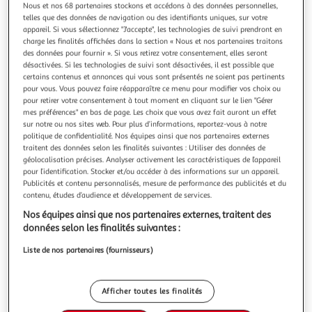
Illustration
Illustration
Nous et nos 68 partenaires stockons et accédons à des données personnelles,
précédente
suivante
telles que des données de navigation ou des identifiants uniques, sur votre
appareil. Si vous sélectionnez "J'accepte", les technologies de suivi prendront en
charge les finalités affichées dans la section « Nous et nos partenaires traitons
des données pour fournir ». Si vous retirez votre consentement, elles seront
désactivées. Si les technologies de suivi sont désactivées, il est possible que
PARIS PRIX
certains contenus et annonces qui vous sont présentés ne soient pas pertinents
Tableau Imprimé Parking Girl Swing - Banksy
pour vous. Vous pouvez faire réapparaître ce menu pour modifier vos choix ou
Informations Techniques : Matière : Structure : Bois (Pin)
pour retirer votre consentement à tout moment en cliquant sur le lien "Gérer
Revêtement : Toile Intissée Spécificités : Format :
mes préférences" en bas de page. Les choix que vous avez fait auront un effet
Rectangulaire Tableau imprimée sur toile Impression Full
sur notre ou nos sites web. Pour plus d’informations, reportez-vous à notre
En savoir +
politique de confidentialité. Nos équipes ainsi que nos partenaires externes
HD Haute Résolution 360 dpi Garantie une parfaite netteté
Vendu par
Paris Prix
traitent des données selon les finalités suivantes : Utiliser des données de
et profondeur des couleurs Protection UV pour une
Couleur
géolocalisation précises. Analyser activement les caractéristiques de l’appareil
résistance au soleil Ch
pour l’identification. Stocker et/ou accéder à des informations sur un appareil.
Multicolore
Publicités et contenu personnalisés, mesure de performance des publicités et du
contenu, études d’audience et développement de services.
Taille
Nos équipes ainsi que nos partenaires externes, traitent des
+2
40 x 60 cm
données selon les finalités suivantes :
Liste de nos partenaires (fournisseurs)
Livraison dès 8/9 jours
8,99€
Afficher toutes les finalités
Plus d'options