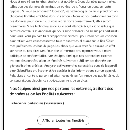
Illustration
Illustration
Nous et nos 68 partenaires stockons et accédons à des données personnelles,
telles que des données de navigation ou des identifiants uniques, sur votre
précédente
suivante
appareil. Si vous sélectionnez "J'accepte", les technologies de suivi prendront en
charge les finalités affichées dans la section « Nous et nos partenaires traitons
des données pour fournir ». Si vous retirez votre consentement, elles seront
désactivées. Si les technologies de suivi sont désactivées, il est possible que
PARIS PRIX
certains contenus et annonces qui vous sont présentés ne soient pas pertinents
Tableau Imprimé Paradise Beach
pour vous. Vous pouvez faire réapparaître ce menu pour modifier vos choix ou
Informations Techniques : Matière : Structure : Bois (Pin)
pour retirer votre consentement à tout moment en cliquant sur le lien "Gérer
mes préférences" en bas de page. Les choix que vous avez fait auront un effet
Revêtement : Toile Intissée Spécificités : Format :
sur notre ou nos sites web. Pour plus d’informations, reportez-vous à notre
Rectangulaire Tableau imprimée sur toile Impression Full
En savoir +
politique de confidentialité. Nos équipes ainsi que nos partenaires externes
HD Haute Résolution 360 dpi Garantie une parfaite netteté
Vendu par
Paris Prix
traitent des données selon les finalités suivantes : Utiliser des données de
et profondeur des couleurs Protection UV pour une
géolocalisation précises. Analyser activement les caractéristiques de l’appareil
Couleur
résistance au soleil Ch
pour l’identification. Stocker et/ou accéder à des informations sur un appareil.
Multicolore
Publicités et contenu personnalisés, mesure de performance des publicités et du
contenu, études d’audience et développement de services.
Taille
Nos équipes ainsi que nos partenaires externes, traitent des
+2
données selon les finalités suivantes :
40 x 60 cm
Liste de nos partenaires (fournisseurs)
Livraison dès 8/9 jours
8,99€
Afficher toutes les finalités
Plus d'options