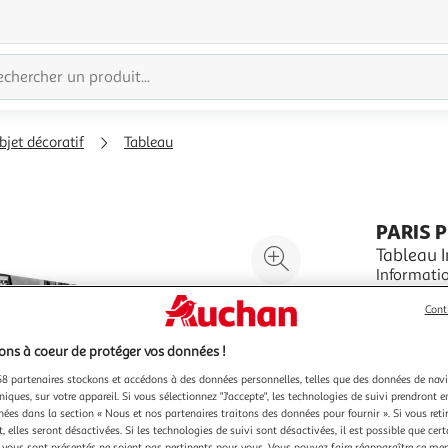
bjet décoratif
Tableau
PARIS 
Agrandir
Tableau 
Informations Techniq
l'illustration
Toile Inti
à
Réduire
Cont
sur toile
En savoir 
200%
l'illustration
parfaite n
Vendu par
P
résistance
à
Partager
ns à coeur de protéger vos données !
Couleu
100
le
8 partenaires stockons et accédons à des données personnelles, telles que des données de nav
Mu
niques, sur votre appareil. Si vous sélectionnez "J'accepte", les technologies de suivi prendront e
%
produit
chées dans la section « Nous et nos partenaires traitons des données pour fournir ». Si vous retir
 elles seront désactivées. Si les technologies de suivi sont désactivées, il est possible que cer
vous sont présentés ne soient pas pertinents pour vous. Vous pouvez faire réapparaître ce me