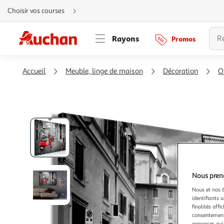
Aller
Choisir vos courses
directement
au
contenu
Aller
Rayons
Promos
directement
à
la
recherche
Aller
Accueil
Meuble, linge de maison
Décoration
O
directement
à
la
navigation
Aller
directement
à
la
rubrique
besoin
d'aide
Nous preno
Nous et nos 6
identifiants u
finalités affi
consentement,
annonces qui 