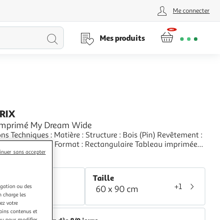
Me connecter
Lancer
Mes produits
la
recherche
PRIX
Imprimé My Dream Wide
ues : Matière : Structure : Bois (Pin) Revêtement :
ssée Spécificités : Format : Rectangulaire Tableau imprimée
inuer sans accepter
 Impression Full HD Haute Résolution 360 dpi Garantie une
+
etteté et profondeur des couleurs Protection UV pour une
aris Prix
 au soleil Ch
r
Taille
+1
igation ou des
60 x 90 cm
lticolore
n charge les
ez votre
tains contenus et
nu pour modifier