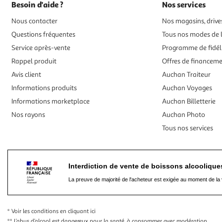
Besoin d'aide ?
Nos services
Nous contacter
Nos magasins, drives
Questions fréquentes
Tous nos modes de l
Service après-vente
Programme de fidél
Rappel produit
Offres de financem
Avis client
Auchan Traiteur
Informations produits
Auchan Voyages
Informations marketplace
Auchan Billetterie
Nos rayons
Auchan Photo
Tous nos services
Interdiction de vente de boissons alcooliqu
La preuve de majorité de l'acheteur est exigée au moment de la 
* Voir les conditions
en cliquant ici
** L’abus d’alcool est dangereux pour la santé, à consommer avec modération