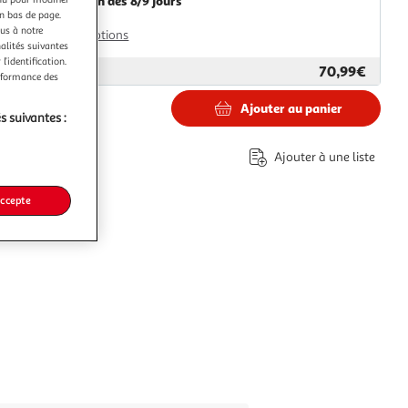
Livraison dès 8/9 jours
en bas de page.
8,99€
ous à notre
Plus d'options
nalités suivantes
l’identification.
70,99€
ar
Paris Prix
erformance des
Ajouter au panier
s suivantes :
€
Ajouter à une liste
accepte