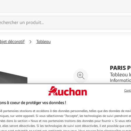
bjet décoratif
Tableau
PARIS 
Agrandir
Tableau 
Informations Techniq
l'illustration
Toile Inti
à
Réduire
Cont
sur toile
En savoir 
200%
l'illustration
parfaite n
Vendu par
P
résistance
à
Partager
ns à coeur de protéger vos données !
Couleu
100
le
8 partenaires stockons et accédons à des données personnelles, telles que des données de nav
Mu
niques, sur votre appareil. Si vous sélectionnez "J'accepte", les technologies de suivi prendront e
%
produit
chées dans la section « Nous et nos partenaires traitons des données pour fournir ». Si vous retir
 elles seront désactivées. Si les technologies de suivi sont désactivées, il est possible que cer
vous sont présentés ne soient pas pertinents pour vous. Vous pouvez faire réapparaître ce me