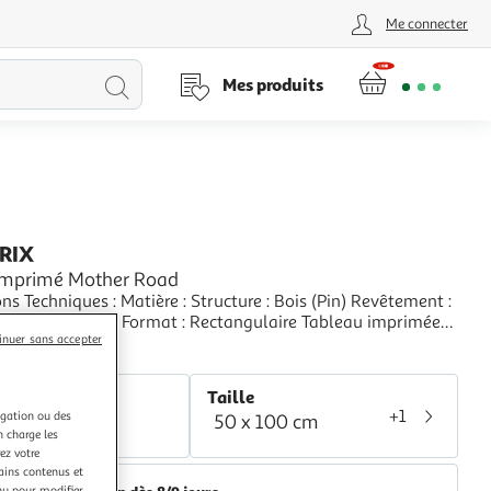
Me connecter
Lancer
Mes produits
la
recherche
PRIX
Imprimé Mother Road
ues : Matière : Structure : Bois (Pin) Revêtement :
ssée Spécificités : Format : Rectangulaire Tableau imprimée
inuer sans accepter
 Impression Full HD Haute Résolution 360 dpi Garantie une
+
etteté et profondeur des couleurs Protection UV pour une
aris Prix
 au soleil Ch
r
Taille
+1
igation ou des
50 x 100 cm
lticolore
n charge les
ez votre
tains contenus et
nu pour modifier