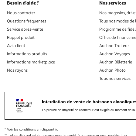
Besoin d'aide ?
Nos services
Nous contacter
Nos magasins, drives
Questions fréquentes
Tous nos modes de l
Service après-vente
Programme de fidél
Rappel produit
Offres de financem
Avis client
Auchan Traiteur
Informations produits
Auchan Voyages
Informations marketplace
Auchan Billetterie
Nos rayons
Auchan Photo
Tous nos services
Interdiction de vente de boissons alcooliqu
La preuve de majorité de l'acheteur est exigée au moment de la 
* Voir les conditions
en cliquant ici
** L’abus d’alcool est dangereux pour la santé, à consommer avec modération