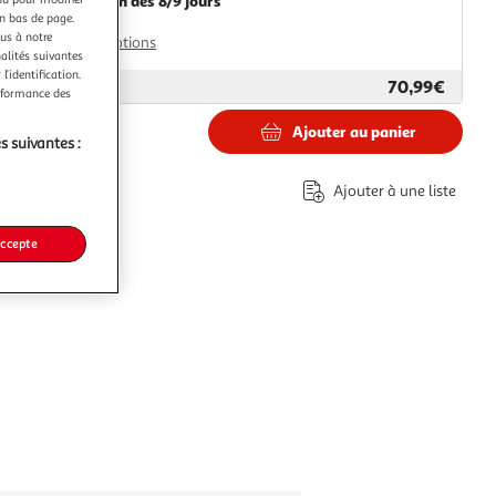
Livraison dès 8/9 jours
en bas de page.
8,99€
ous à notre
Plus d'options
nalités suivantes
l’identification.
70,99€
ar
Paris Prix
erformance des
Ajouter au panier
s suivantes :
€
Ajouter à une liste
accepte