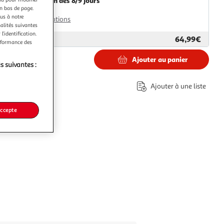
Livraison dès 8/9 jours
en bas de page.
8,99€
ous à notre
Plus d'options
nalités suivantes
l’identification.
64,99€
ar
Paris Prix
erformance des
Ajouter au panier
s suivantes :
€
Ajouter à une liste
accepte