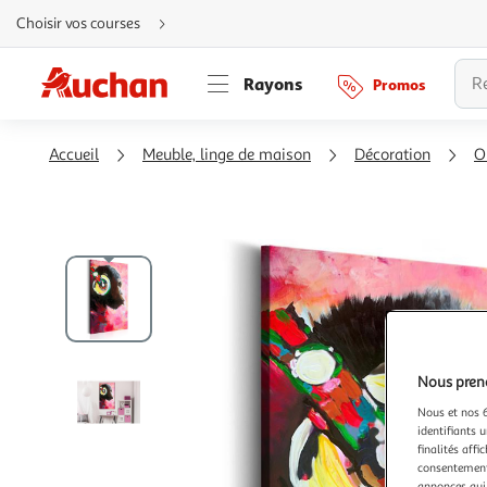
Aller
Choisir vos courses
directement
au
contenu
Aller
Rayons
Promos
directement
à
la
recherche
Aller
Accueil
Meuble, linge de maison
Décoration
O
directement
à
la
navigation
Aller
directement
à
la
rubrique
besoin
d'aide
Nous preno
Nous et nos 6
identifiants u
finalités affi
consentement,
annonces qui 