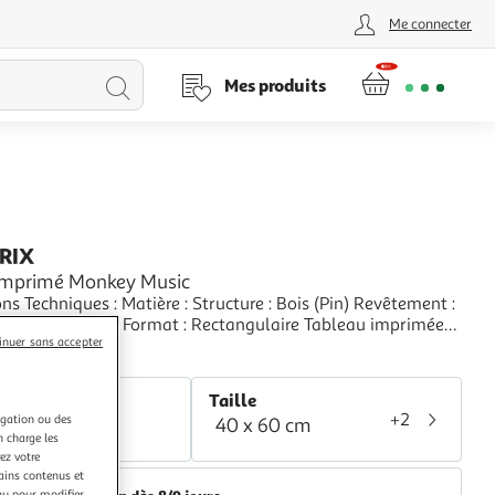
Me connecter
Lancer
Mes produits
la
recherche
PRIX
Imprimé Monkey Music
ues : Matière : Structure : Bois (Pin) Revêtement :
ssée Spécificités : Format : Rectangulaire Tableau imprimée
inuer sans accepter
 Impression Full HD Haute Résolution 360 dpi Garantie une
+
etteté et profondeur des couleurs Protection UV pour une
aris Prix
 au soleil Ch
r
Taille
+2
igation ou des
40 x 60 cm
lticolore
n charge les
ez votre
tains contenus et
nu pour modifier