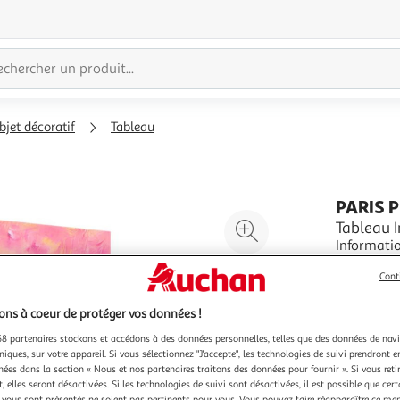
bjet décoratif
Tableau
PARIS 
Agrandir
Tableau 
Informations Techniq
l'illustration
Toile Inti
à
Réduire
Cont
sur toile
En savoir 
200%
l'illustration
parfaite n
Vendu par
P
résistance
à
Partager
ns à coeur de protéger vos données !
Couleu
100
le
8 partenaires stockons et accédons à des données personnelles, telles que des données de nav
Mu
niques, sur votre appareil. Si vous sélectionnez "J'accepte", les technologies de suivi prendront e
%
produit
chées dans la section « Nous et nos partenaires traitons des données pour fournir ». Si vous retir
 elles seront désactivées. Si les technologies de suivi sont désactivées, il est possible que cer
vous sont présentés ne soient pas pertinents pour vous. Vous pouvez faire réapparaître ce me