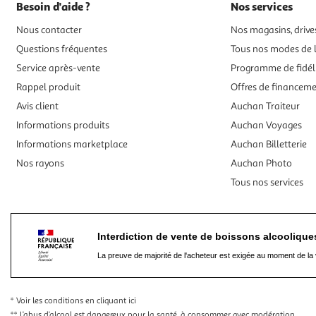
Besoin d'aide ?
Nos services
Nous contacter
Nos magasins, drives
Questions fréquentes
Tous nos modes de l
Service après-vente
Programme de fidél
Rappel produit
Offres de financem
Avis client
Auchan Traiteur
Informations produits
Auchan Voyages
Informations marketplace
Auchan Billetterie
Nos rayons
Auchan Photo
Tous nos services
Interdiction de vente de boissons alcooliqu
La preuve de majorité de l'acheteur est exigée au moment de la 
* Voir les conditions
en cliquant ici
** L’abus d’alcool est dangereux pour la santé, à consommer avec modération