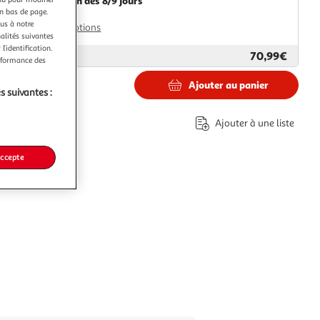
Livraison dès 8/9 jours
en bas de page.
8,99€
ous à notre
Plus d'options
nalités suivantes
l’identification.
70,99€
ar
Paris Prix
erformance des
Ajouter au panier
s suivantes :
€
Ajouter à une liste
accepte