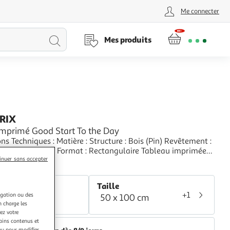
Me connecter
Lancer
Mes produits
la
recherche
PRIX
Imprimé Good Start To the Day
ues : Matière : Structure : Bois (Pin) Revêtement :
ssée Spécificités : Format : Rectangulaire Tableau imprimée
inuer sans accepter
 Impression Full HD Haute Résolution 360 dpi Garantie une
+
etteté et profondeur des couleurs Protection UV pour une
aris Prix
 au soleil Ch
r
Taille
+1
igation ou des
50 x 100 cm
lticolore
n charge les
ez votre
tains contenus et
nu pour modifier