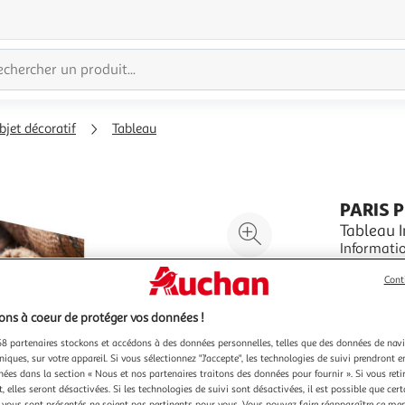
bjet décoratif
Tableau
PARIS 
Agrandir
Tableau 
Informations Techniq
l'illustration
Toile Inti
à
Réduire
Cont
sur toile
En savoir 
200%
l'illustration
parfaite n
Vendu par
P
résistance
à
Partager
ns à coeur de protéger vos données !
Couleu
100
le
8 partenaires stockons et accédons à des données personnelles, telles que des données de nav
Mu
niques, sur votre appareil. Si vous sélectionnez "J'accepte", les technologies de suivi prendront e
%
produit
chées dans la section « Nous et nos partenaires traitons des données pour fournir ». Si vous retir
 elles seront désactivées. Si les technologies de suivi sont désactivées, il est possible que cer
vous sont présentés ne soient pas pertinents pour vous. Vous pouvez faire réapparaître ce me