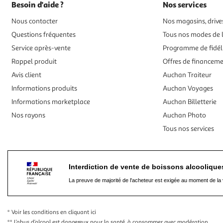
Besoin d'aide ?
Nos services
Nous contacter
Nos magasins, drives
Questions fréquentes
Tous nos modes de l
Service après-vente
Programme de fidél
Rappel produit
Offres de financem
Avis client
Auchan Traiteur
Informations produits
Auchan Voyages
Informations marketplace
Auchan Billetterie
Nos rayons
Auchan Photo
Tous nos services
Interdiction de vente de boissons alcooliqu
La preuve de majorité de l'acheteur est exigée au moment de la 
* Voir les conditions
en cliquant ici
** L’abus d’alcool est dangereux pour la santé, à consommer avec modération