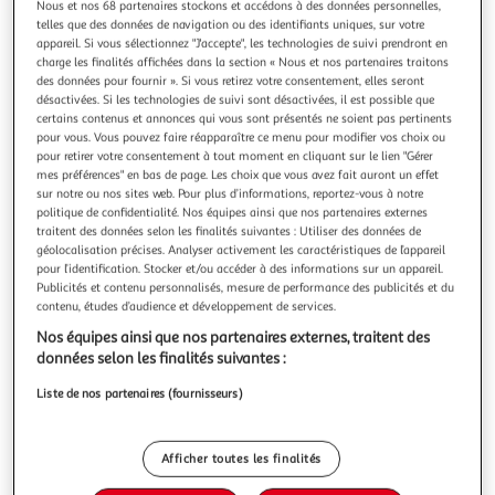
Illustration
Illustration
Nous et nos 68 partenaires stockons et accédons à des données personnelles,
telles que des données de navigation ou des identifiants uniques, sur votre
précédente
suivante
appareil. Si vous sélectionnez "J'accepte", les technologies de suivi prendront en
charge les finalités affichées dans la section « Nous et nos partenaires traitons
des données pour fournir ». Si vous retirez votre consentement, elles seront
désactivées. Si les technologies de suivi sont désactivées, il est possible que
PARIS PRIX
certains contenus et annonces qui vous sont présentés ne soient pas pertinents
Tableau Imprimé Dark Map of Paris
pour vous. Vous pouvez faire réapparaître ce menu pour modifier vos choix ou
Informations Techniques : Matière : Structure : Bois (Pin)
pour retirer votre consentement à tout moment en cliquant sur le lien "Gérer
mes préférences" en bas de page. Les choix que vous avez fait auront un effet
Revêtement : Toile Intissée Spécificités : Format :
sur notre ou nos sites web. Pour plus d’informations, reportez-vous à notre
Rectangulaire Tableau imprimée sur toile Impression Full
En savoir +
politique de confidentialité. Nos équipes ainsi que nos partenaires externes
HD Haute Résolution 360 dpi Garantie une parfaite netteté
Vendu par
Paris Prix
traitent des données selon les finalités suivantes : Utiliser des données de
et profondeur des couleurs Protection UV pour une
géolocalisation précises. Analyser activement les caractéristiques de l’appareil
Couleur
résistance au soleil Ch
pour l’identification. Stocker et/ou accéder à des informations sur un appareil.
Multicolore
Publicités et contenu personnalisés, mesure de performance des publicités et du
contenu, études d’audience et développement de services.
Taille
Nos équipes ainsi que nos partenaires externes, traitent des
+2
données selon les finalités suivantes :
40 x 60 cm
Liste de nos partenaires (fournisseurs)
Livraison dès 8/9 jours
8,99€
Afficher toutes les finalités
Plus d'options