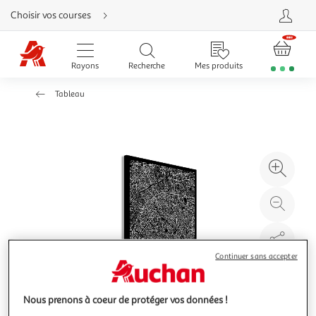
Aller
Choisir vos courses
directement
au
contenu
Aller
directement
Rayons
Recherche
Mes produits
à
la
recherche
Tableau
Aller
directement
à
la
navigation
Aller
directement
à
Agr
la
rubrique
l'il
besoin
d'aide
à
Réd
20
l'il
à
Par
100
le
Continuer sans accepter
%
pro
Nous prenons à coeur de protéger vos données !