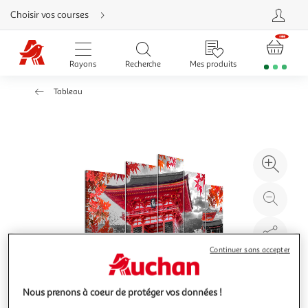
Aller
Choisir vos courses
directement
au
contenu
Aller
directement
Rayons
Recherche
Mes produits
à
la
recherche
Tableau
Aller
directement
à
la
navigation
Aller
directement
à
Agr
la
rubrique
l'il
besoin
d'aide
à
Réd
20
l'il
à
Par
100
le
Continuer sans accepter
%
pro
Nous prenons à coeur de protéger vos données !