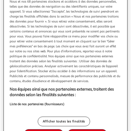
Illustration
Illustration
Nous et nos 68 partenaires stockons et accédons à des données personnelles,
telles que des données de navigation ou des identifiants uniques, sur votre
précédente
suivante
appareil. Si vous sélectionnez "J'accepte", les technologies de suivi prendront en
charge les finalités affichées dans la section « Nous et nos partenaires traitons
des données pour fournir ». Si vous retirez votre consentement, elles seront
désactivées. Si les technologies de suivi sont désactivées, il est possible que
PARIS PRIX
certains contenus et annonces qui vous sont présentés ne soient pas pertinents
Tableau Imprimé 5 Panneaux Kyoto, Japan Wide
pour vous. Vous pouvez faire réapparaître ce menu pour modifier vos choix ou
Informations Techniques : Matière : Structure : Bois (Pin)
pour retirer votre consentement à tout moment en cliquant sur le lien "Gérer
mes préférences" en bas de page. Les choix que vous avez fait auront un effet
Revêtement : Toile Intissée Spécificités : Format :
sur notre ou nos sites web. Pour plus d’informations, reportez-vous à notre
Rectangulaire Tableau imprimée sur toile Impression Full
En savoir +
politique de confidentialité. Nos équipes ainsi que nos partenaires externes
HD Haute Résolution 360 dpi Garantie une parfaite netteté
Vendu par
Paris Prix
traitent des données selon les finalités suivantes : Utiliser des données de
et profondeur des couleurs Protection UV pour une
géolocalisation précises. Analyser activement les caractéristiques de l’appareil
Couleur
résistance au soleil Ch
pour l’identification. Stocker et/ou accéder à des informations sur un appareil.
Multicolore
Publicités et contenu personnalisés, mesure de performance des publicités et du
contenu, études d’audience et développement de services.
Taille
Nos équipes ainsi que nos partenaires externes, traitent des
+1
données selon les finalités suivantes :
50 x 100 cm
Liste de nos partenaires (fournisseurs)
Livraison dès 8/9 jours
8,99€
Afficher toutes les finalités
Plus d'options