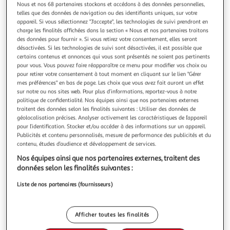
Illustration
Illustration
Nous et nos 68 partenaires stockons et accédons à des données personnelles,
précédente
suivante
telles que des données de navigation ou des identifiants uniques, sur votre
appareil. Si vous sélectionnez "J'accepte", les technologies de suivi prendront en
charge les finalités affichées dans la section « Nous et nos partenaires traitons
des données pour fournir ». Si vous retirez votre consentement, elles seront
désactivées. Si les technologies de suivi sont désactivées, il est possible que
PARIS PRIX
certains contenus et annonces qui vous sont présentés ne soient pas pertinents
Tableau Imprimé 3 Panneaux Japanese Adventure
pour vous. Vous pouvez faire réapparaître ce menu pour modifier vos choix ou
Informations Techniques : Matière : Structure : Bois (Pin)
pour retirer votre consentement à tout moment en cliquant sur le lien "Gérer
Revêtement : Toile Intissée Spécificités : Format :
mes préférences" en bas de page. Les choix que vous avez fait auront un effet
Rectangulaire Tableau imprimée sur toile Impression Full
sur notre ou nos sites web. Pour plus d’informations, reportez-vous à notre
En savoir +
politique de confidentialité. Nos équipes ainsi que nos partenaires externes
HD Haute Résolution 360 dpi Garantie une parfaite netteté
Vendu par
Paris Prix
traitent des données selon les finalités suivantes : Utiliser des données de
et profondeur des couleurs Protection UV pour une
Couleur
géolocalisation précises. Analyser activement les caractéristiques de l’appareil
résistance au soleil Ch
pour l’identification. Stocker et/ou accéder à des informations sur un appareil.
Multicolore
Publicités et contenu personnalisés, mesure de performance des publicités et du
contenu, études d’audience et développement de services.
Taille
Nos équipes ainsi que nos partenaires externes, traitent des
+1
60 x 90 cm
données selon les finalités suivantes :
Liste de nos partenaires (fournisseurs)
Livraison dès 8/9 jours
8,99€
Afficher toutes les finalités
Plus d'options