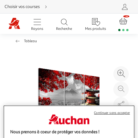
Aller
Choisir vos courses
directement
au
contenu
Aller
directement
Rayons
Recherche
Mes produits
à
la
recherche
Tableau
Aller
directement
à
la
navigation
Aller
directement
à
Agr
la
rubrique
l'il
besoin
d'aide
à
Réd
20
l'il
à
Par
100
le
Continuer sans accepter
%
pro
Nous prenons à coeur de protéger vos données !