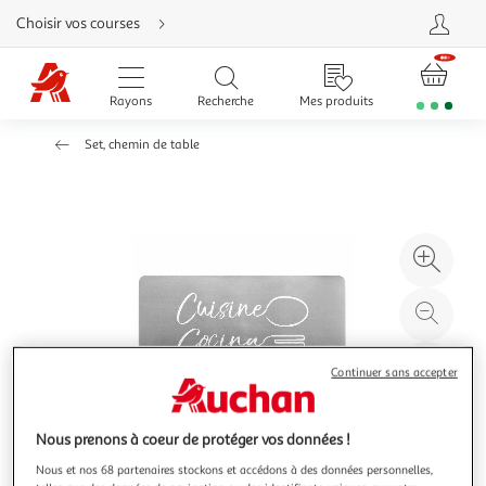
Aller
Choisir vos courses
directement
au
contenu
Aller
directement
Rayons
Recherche
Mes produits
à
la
recherche
Set, chemin de table
Aller
directement
à
la
navigation
Aller
directement
à
Agr
la
rubrique
l'il
besoin
d'aide
à
Réd
20
l'il
à
Par
Continuer sans accepter
100
le
%
pro
Nous prenons à coeur de protéger vos données !
Nous et nos 68 partenaires stockons et accédons à des données personnelles,