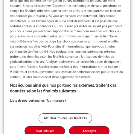
Illustration
Illustration
telles que des données de navigation ou des identifiants uniques, sur votre
appareil. Si vous sélectionnez "J'accepte", les technologies de suivi prendront en
précédente
suivante
charge les finalités affichées dans la section « Nous et nos partenaires traitons
des données pour fournir ». Si vous retirez votre consentement, elles seront
désactivées. Si les technologies de suivi sont désactivées, il est possible que
certains contenus et annonces qui vous sont présentés ne soient pas pertinents
DOUCEUR D'INTÉRIEUR
pour vous. Vous pouvez faire réapparaître ce menu pour modifier vos choix ou
Set de table imprimé cuisina 28x43cm argent
pour retirer votre consentement à tout moment en cliquant sur le lien "Gérer
mes préférences" en bas de page. Les choix que vous avez fait auront un effet
Informations Techniques : Dimensions : L. 43,5 x l. 28,5 x H.
sur notre ou nos sites web. Pour plus d’informations, reportez-vous à notre
0,1 cm Matière : 100% PVC Spécificités : Pratique & Utile Set
politique de confidentialité. Nos équipes ainsi que nos partenaires externes
de Table Forme Rectangulaire Motif Imprimé Poids : 0,074
En savoir +
traitent des données selon les finalités suivantes : Utiliser des données de
kg Couleur : Argent
Vendu par
Paris Prix
géolocalisation précises. Analyser activement les caractéristiques de l’appareil
pour l’identification. Stocker et/ou accéder à des informations sur un appareil.
Livr. ou retrait dès 3/4 jours
Publicités et contenu personnalisés, mesure de performance des publicités et du
A partir de 7,99€
contenu, études d’audience et développement de services.
Plus d'options
Nos équipes ainsi que nos partenaires externes, traitent des
données selon les finalités suivantes :
3,99€
4,99€
Vendu par
Paris Prix
Liste de nos partenaires (fournisseurs)
-20 %
Ajouter au panier
4,99€
Afficher toutes les finalités
3,99€
Ajouter à une liste
Tout refuser
J'accepte