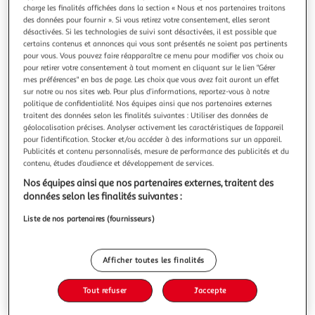
Illustration
Illustration
charge les finalités affichées dans la section « Nous et nos partenaires traitons
précédente
suivante
des données pour fournir ». Si vous retirez votre consentement, elles seront
désactivées. Si les technologies de suivi sont désactivées, il est possible que
certains contenus et annonces qui vous sont présentés ne soient pas pertinents
pour vous. Vous pouvez faire réapparaître ce menu pour modifier vos choix ou
DOUCEUR D'INTÉRIEUR
pour retirer votre consentement à tout moment en cliquant sur le lien "Gérer
mes préférences" en bas de page. Les choix que vous avez fait auront un effet
Serviette d'invité majesty 30x50cm sable
sur notre ou nos sites web. Pour plus d’informations, reportez-vous à notre
Informations Techniques : Dimensions : L. 50 x l. 30 cm
politique de confidentialité. Nos équipes ainsi que nos partenaires externes
Matières : Serviette : 100% Coton Liteau : 100% Polyester
traitent des données selon les finalités suivantes : Utiliser des données de
Spécificités : Pratique & Utile Serviette d'invité Label Oeko-
En savoir +
géolocalisation précises. Analyser activement les caractéristiques de l’appareil
Tex Forme rectangulaire Entretien : Lavage à 40° Séchage
pour l’identification. Stocker et/ou accéder à des informations sur un appareil.
Vous voulez connaître le prix de ce produit ?
Publicités et contenu personnalisés, mesure de performance des publicités et du
modéré Repassage à 150° Poids : 0,07 kg Couleur : Sable
contenu, études d’audience et développement de services.
Afficher le prix
Nos équipes ainsi que nos partenaires externes, traitent des
données selon les finalités suivantes :
Liste de nos partenaires (fournisseurs)
Description
Afficher toutes les finalités
Caractéristiques
Tout refuser
J'accepte