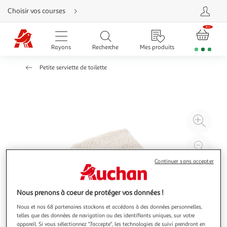
Aller
Choisir vos courses
directement
au
contenu
Aller
directement
Rayons
Recherche
Mes produits
à
la
recherche
Petite serviette de toilette
Aller
directement
à
la
navigation
Aller
directement
à
Agr
la
rubrique
l'il
besoin
d'aide
à
Réd
20
l'il
Continuer sans accepter
à
Par
100
le
Nous prenons à coeur de protéger vos données !
%
pro
Nous et nos 68 partenaires stockons et accédons à des données personnelles,
telles que des données de navigation ou des identifiants uniques, sur votre
appareil. Si vous sélectionnez "J'accepte", les technologies de suivi prendront en